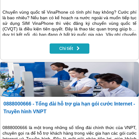
Chuyển vùng quốc tế VinaPhone có tính phí hay không? Cước phí
là bao nhiêu? Nếu bạn có kế hoạch ra nước ngoài và muốn tiếp tục
sử dụng SIM VinaPhone thì việc đăng ký chuyển vùng quốc tế
(CVQT) là điều kiện tiên quyết. Đây là thao tác quan trọng giúp bạn
duy trì kết nối, dù bạn đang ở bất kỳ quốc gia nào. Vậy phí chuyển
vùng là bao nhiêu? Hãy cùng tìm hiểu chi tiết trong bài viết dưới
đây.
Chi tiết
0888000666 - Tổng đài hỗ trợ gia hạn gói cước Internet -
Truyền hình VNPT
0888000666 là một trong những số tổng đài chính thức của VNPT,
chuyên gọi ra để hỗ trợ khách hàng trong việc gia hạn các gói cước
Internet và Truyền hình. Đây là một giải pháp tiện lợi, giúp khách