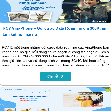
RC7 VinaPhone – Gói cước Data Roaming chỉ 300K, an
tâm kết nối mọi nơi
RC7 là một trong những gói cước data roaming của VinaPhone bạn
không nên bỏ qua nếu đang có kế hoạch đi công tác hoặc du lịch ở
nước ngoài. Chỉ với 300.000đ cho một lần đăng ký, bạn có thể an
tâm giữ liên lạc và sử dụng dịch vụ mạng 3G/4G khi hoạt động ở
nước ngoài trong 7 ngày. Trong thời hạn sử dụng, gói cước RC7
cung cấp cho bạn 5 phút gọi miễn phí và 250MB dữ liệu. Hãy cùng
tìm hiểu thông tin ưu đãi và cách đăng ký cụ thể của gói RC7 qua
Chi tiết
nội dung bài viết dưới đây.