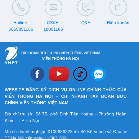
Hotline:
CSKH:
Q&A
Điều khoản
0855851166
18001166
WEBSITE ĐĂNG KÝ DỊCH VỤ ONLINE CHÍNH THỨC CỦA
VIỄN THÔNG HÀ NỘI – CHI NHÁNH TẬP ĐOÀN BƯU
CHÍNH VIỄN THÔNG VIỆT NAM
Địa chỉ trụ sở: Số 75, phố Đinh Tiên Hoàng - Phường Hoàn
Kiếm - TP Hà Nội.
Mã số doanh nghiệp:
0100686223
do Sở Kế hoạch và Đầu tư
TP.Hà Nội cấp ngày 11/08/1998