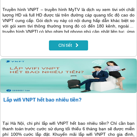
Truyền hình VNPT – truyền hình MyTV là dịch vụ xem tivi với chất
lượng HD và full HD được tải trên đường cáp quang tốc độ cao do
VNPT cung cấp. Gói dịch vụ này có nội dung hấp dẫn khác biệt so
với gói xem tivi thông thường trong đó có đến 180 kênh, ngoài ra
truyền hình VNPTl có kho phim hd phong phú cập nhật liên tục, ứng
dụng nâng cao như gói mở rộng, thiếu nhi, âm nhạc vv.. mang lại
trải nghiệm mới lạ.
Chi tiết
Lắp wifi VNPT hết bao nhiêu tiền?
Tại Hà Nội, chi phí lắp wifi VNPT hết bao nhiêu tiền? Chỉ cần bạn
thanh toán trước cước sử dụng tối thiểu 6 tháng bạn sẽ được miễn
phí 100% cước lắp đặt. Khuyến mãi lắp wifi VNPT cho gia đình,