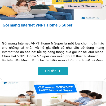
Gói mạng internet VNPT Home 5 Super
Gói mạng Internet VNPT Home 5 Super là một lựa chọn hoàn hảo
cho những cá nhân và hộ gia đình có nhu cầu sử dụng mạng
Internet tốc độ cao bởi tốc độ băng thông của gói lên tới 300 Mbps.
Chưa hết VNPT Home 5 Super còn miễn phí 03 thiết bị khuếch đại
tín hiệu Wifi Mesh, làm cho tín hiệu mạng luôn mạnh mẽ và được
phủ đều trên phạm vi rộng bất chấp vật cản. Vì vậy, khách hàng có
thể lướt Web, xem phim, giải trí mọi lúc mọi nơi trong căn nhà rộng.
Chi tiết