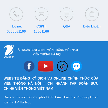
Hotline:
CSKH:
Q&A
Điều khoản
0855851166
18001166
WEBSITE ĐĂNG KÝ DỊCH VỤ ONLINE CHÍNH THỨC CỦA
VIỄN THÔNG HÀ NỘI – CHI NHÁNH TẬP ĐOÀN BƯU
CHÍNH VIỄN THÔNG VIỆT NAM
Địa chỉ trụ sở: Số 75, phố Đinh Tiên Hoàng - Phường Hoàn
Kiếm - TP Hà Nội.