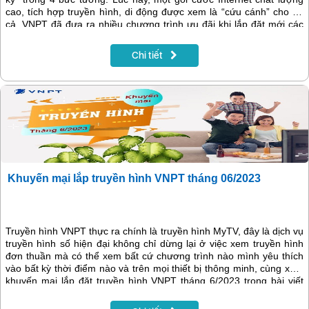
cao, tích hợp truyền hình, di động được xem là “cứu cánh” cho tất
cả. VNPT đã đưa ra nhiều chương trình ưu đãi khi lắp đặt mới các
gói cước Home Internet tốc độ cao, hàng nghìn khách hàng sẽ
nhận được quà tặng trong dịp này.
Chi tiết
Khuyến mại lắp truyền hình VNPT tháng 06/2023
Truyền hình VNPT thực ra chính là truyền hình MyTV, đây là dịch vụ
truyền hình số hiện đại không chỉ dừng lại ở việc xem truyền hình
đơn thuần mà có thể xem bất cứ chương trình nào mình yêu thích
vào bất kỳ thời điểm nào và trên mọi thiết bị thông minh, cùng xem
khuyến mại lắp đặt truyền hình VNPT tháng 6/2023 trong bài viết
dưới đây.