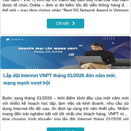
được tổ chức Ookla – đơn vị đo kiểm tốc độ viễn thông hàng đầu
thế giới – trao tặng chứng nhận “Best 5G Network Award in Vietnam
and SEA”- nhà mạng 5G tốt nhất tại Việt Nam và khu vực Đông
Nam Á.
Chi tiết
Lắp đặt Internet VNPT tháng 01/2026 đón năm mới,
mạng mạnh vượt trội
Bước sang tháng 01/2026 – thời điểm khởi đầu của một năm mới
với nhiều kế hoạch học tập, làm việc và kinh doanh, nhu cầu sử
dụng Internet tốc độ cao, ổn định lại càng trở nên thiết yếu. Nhằm
mang đến trải nghiệm kết nối tốt nhất cho khách hàng, VNPT triển
khai chương trình khuyến mại lắp đặt Internet tháng 01/2026 với
nhiều ưu đãi hấp dẫn về cước phí, thiết bị và dịch vụ đi kèm, giúp
khách hàng tiết kiệm chi phí mà vẫn tận hưởng đường truyền chất