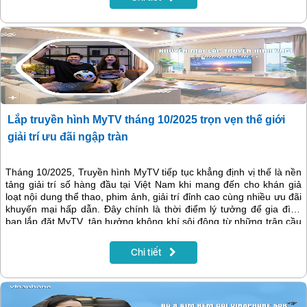
nội dung không giới hạn mà vẫn tiết kiệm chi phí.
Lắp truyền hình MyTV tháng 10/2025 trọn vẹn thế giới
giải trí ưu đãi ngập tràn
Tháng 10/2025, Truyền hình MyTV tiếp tục khẳng định vị thế là nền
tảng giải trí số hàng đầu tại Việt Nam khi mang đến cho khán giả
loạt nội dung thể thao, phim ảnh, giải trí đỉnh cao cùng nhiều ưu đãi
khuyến mại hấp dẫn. Đây chính là thời điểm lý tưởng để gia đình
bạn lắp đặt MyTV, tận hưởng không khí sôi động từ những trận cầu
quốc tế, những bộ phim đình đám cho đến các gameshow giải trí
hấp dẫn – tất cả gói gọn trong một dịch vụ duy nhất.
Chi tiết