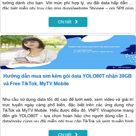
tưởng dành cho bạn. Với mức phí hợp lý, ưu đãi data hấp dẫn và
đặc biệt miễn phí truy cập ứng dụng/website Shopee – gói SP8 giúp
bạn lướt web, đặt hàng, theo dõi giỏ hàng… mà không lo cạn dung
lượng.
Chi tiết
Hướng dẫn mua sim kèm gói data YOLO80T nhận 30GB
và Free TikTok, MyTV Mobile
Nhu cầu sử dụng data tốc độ cao để lướt web, xem video và giải trí
trực tuyến ngày càng phổ biến, đặc biệt trên các ứng dụng như
TikTok và MyTV Mobile. Hiểu được điều đó, VNPT Vinaphone mang
đến gói YOLO80T – lựa chọn hoàn hảo cho người dùng cần 1GB
data/ngày cùng ưu đãi miễn phí truy cập TikTok và xem truyền hình
MyTV Mobile. Chỉ với 80.000đ/tháng, bạn sẽ có ngay 30GB dung
lượng tốc độ cao để học tập, làm việc, giải trí và tận hưởng thế giới
Chi tiết