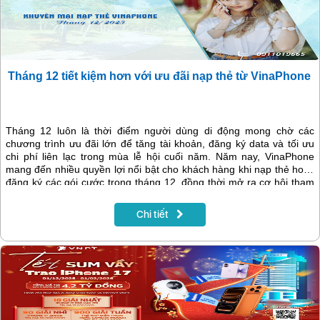
Tháng 12 tiết kiệm hơn với ưu đãi nạp thẻ từ VinaPhone
Tháng 12 luôn là thời điểm người dùng di động mong chờ các
chương trình ưu đãi lớn để tăng tài khoản, đăng ký data và tối ưu
chi phí liên lạc trong mùa lễ hội cuối năm. Năm nay, VinaPhone
mang đến nhiều quyền lợi nổi bật cho khách hàng khi nạp thẻ hoặc
đăng ký các gói cước trong tháng 12, đồng thời mở ra cơ hội tham
gia chương trình khuyến mại “Tết sum vầy – Trao iPhone 17” với
hàng loạt giải thưởng giá trị.
Chi tiết