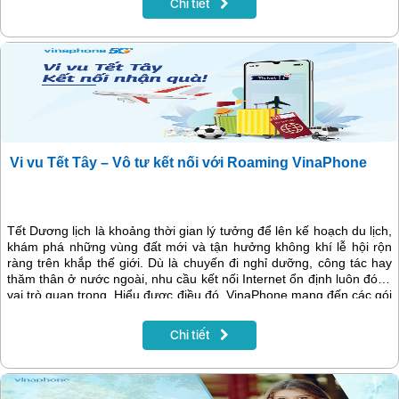
Chi tiết
lượng hàng đầu.
Vi vu Tết Tây – Vô tư kết nối với Roaming VinaPhone
Tết Dương lịch là khoảng thời gian lý tưởng để lên kế hoạch du lịch,
khám phá những vùng đất mới và tận hưởng không khí lễ hội rộn
ràng trên khắp thế giới. Dù là chuyến đi nghỉ dưỡng, công tác hay
thăm thân ở nước ngoài, nhu cầu kết nối Internet ổn định luôn đóng
vai trò quan trọng. Hiểu được điều đó, VinaPhone mang đến các gói
cước Roaming quốc tế linh hoạt, dung lượng data lớn, chi phí tối
ưu, giúp khách hàng an tâm kết nối mọi lúc, mọi nơi trong suốt hành
Chi tiết
trình.