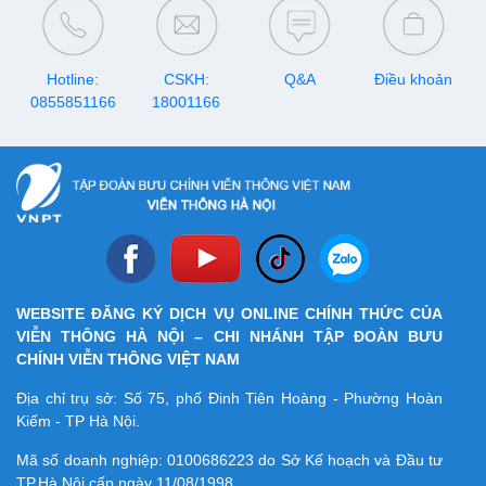
Hotline:
CSKH:
Q&A
Điều khoản
0855851166
18001166
WEBSITE ĐĂNG KÝ DỊCH VỤ ONLINE CHÍNH THỨC CỦA
VIỄN THÔNG HÀ NỘI – CHI NHÁNH TẬP ĐOÀN BƯU
CHÍNH VIỄN THÔNG VIỆT NAM
Địa chỉ trụ sở: Số 75, phố Đinh Tiên Hoàng - Phường Hoàn
Kiếm - TP Hà Nội.
Mã số doanh nghiệp:
0100686223
do Sở Kế hoạch và Đầu tư
TP.Hà Nội cấp ngày 11/08/1998