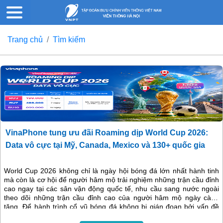
Trang chủ
Tìm kiếm
VinaPhone tung ưu đãi Roaming dịp World Cup 2026:
Data vô cực tại Mỹ, Canada, Mexico và 130+ quốc gia
World Cup 2026 không chỉ là ngày hội bóng đá lớn nhất hành tinh
mà còn là cơ hội để người hâm mộ trải nghiệm những trận cầu đỉnh
cao ngay tại các sân vận động quốc tế, nhu cầu sang nước ngoài
theo dõi những trận cầu đỉnh cao của người hâm mộ ngày càng
tăng. Để hành trình cổ vũ bóng đá không bị gián đoạn bởi vấn đề
kết nối, VinaPhone chính thức triển khai chuỗi gói cước Chuyển