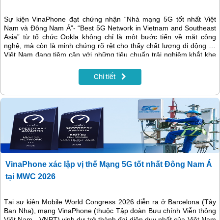
Sự kiện VinaPhone đạt chứng nhận “Nhà mạng 5G tốt nhất Việt
Nam và Đông Nam Á”- “Best 5G Network in Vietnam and Southeast
Asia” từ tổ chức Ookla không chỉ là một bước tiến về mặt công
nghệ, mà còn là minh chứng rõ rệt cho thấy chất lượng di động tại
Việt Nam đang tiệm cận với những tiêu chuẩn trải nghiệm khắt khe
của thế giới.
Chi tiết
VinaPhone xác lập vị thế Mạng 5G tốt nhất Đông Nam Á
tại MWC 2026
Tại sự kiện Mobile World Congress 2026 diễn ra ở Barcelona (Tây
Ban Nha), mạng VinaPhone (thuộc Tập đoàn Bưu chính Viễn thông
Việt Nam - VNPT) vinh dự trở thành đại diện duy nhất của Việt Nam