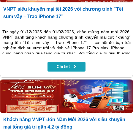
VNPT siêu khuyến mại tết 2026 với chương trình “Tết
sum vầy – Trao iPhone 17”
Từ ngày 01/12/2025 đến 01/02/2026, chào mừng năm mới 2026,
VNPT dành tặng khách hàng chương trình khuyến mại cực “khủng”
mang tên “Tết sum vầy – Trao iPhone 17” — cơ hội để bạn trải
nghiệm dịch vụ vượt trội và rinh về IPhone 17 Pro Max, IPhone 17
cùng hàng ngàn quà tặng giá trị khác. Với tổng giá trị giải thưởng
lên tới gần 4,2 tỷ đồng, đây là dịp bạn không nên bỏ lỡ.
Chi tiết
Khách hàng VNPT đón Năm Mới 2026 với siêu khuyến
mại tổng giá trị gần 4,2 tỷ đồng