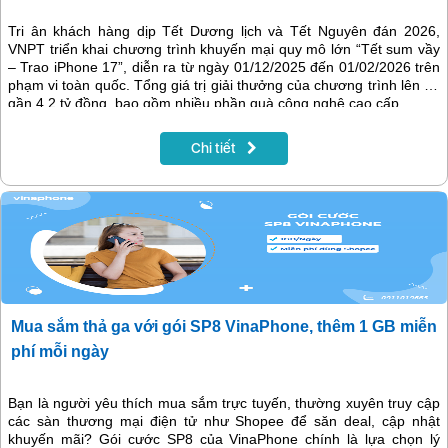
Tri ân khách hàng dịp Tết Dương lịch và Tết Nguyên đán 2026,
VNPT triển khai chương trình khuyến mại quy mô lớn “Tết sum vầy
– Trao iPhone 17”, diễn ra từ ngày 01/12/2025 đến 01/02/2026 trên
phạm vi toàn quốc. Tổng giá trị giải thưởng của chương trình lên tới
gần 4,2 tỷ đồng, bao gồm nhiều phần quà công nghệ cao cấp.
Chi tiết
Mua sắm thả ga với gói SP8 VinaPhone, thêm 1 GB miễn
phí mỗi ngày
Bạn là người yêu thích mua sắm trực tuyến, thường xuyên truy cập
các sàn thương mại điện tử như Shopee để săn deal, cập nhật
khuyến mãi? Gói cước SP8 của VinaPhone chính là lựa chọn lý