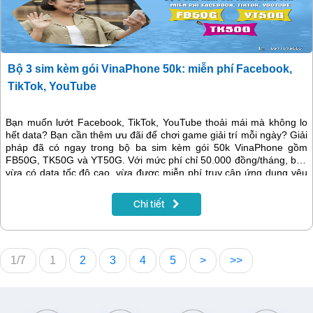
Bộ 3 sim kèm gói VinaPhone 50k: miễn phí Facebook,
TikTok, YouTube
Bạn muốn lướt Facebook, TikTok, YouTube thoải mái mà không lo
hết data? Bạn cần thêm ưu đãi để chơi game giải trí mỗi ngày? Giải
pháp đã có ngay trong bộ ba sim kèm gói 50k VinaPhone gồm
FB50G, TK50G và YT50G. Với mức phí chỉ 50.000 đồng/tháng, bạn
vừa có data tốc độ cao, vừa được miễn phí truy cập ứng dụng yêu
thích, lại còn thêm quà tặng Cloudgaming để trải nghiệm game
online thú vị hơn.
Chi tiết
1/7
1
2
3
4
5
>
>>