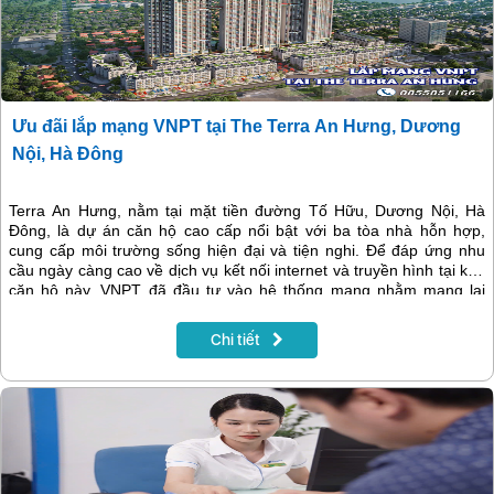
Ưu đãi lắp mạng VNPT tại The Terra An Hưng, Dương
Nội, Hà Đông
Terra An Hưng, nằm tại mặt tiền đường Tố Hữu, Dương Nội, Hà
Đông, là dự án căn hộ cao cấp nổi bật với ba tòa nhà hỗn hợp,
cung cấp môi trường sống hiện đại và tiện nghi. Để đáp ứng nhu
cầu ngày càng cao về dịch vụ kết nối internet và truyền hình tại khu
căn hộ này, VNPT đã đầu tư vào hệ thống mạng nhằm mang lại
dịch vụ internet tốc độ cao và truyền hình chất lượng cho cư dân.
Chi tiết