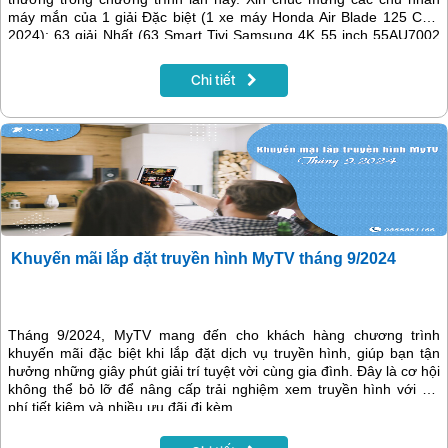
máy mắn của 1 giải Đặc biệt (1 xe máy Honda Air Blade 125 CBS
2024); 63 giải Nhất (63 Smart Tivi Samsung 4K 55 inch 55AU7002
UHD) và 190 giải Nhì (190 máy tính bảng Samsung Galaxy Tab A9+
Wifi, 4GB/64GB).
Chi tiết
Khuyến mãi lắp đặt truyền hình MyTV tháng 9/2024
Tháng 9/2024, MyTV mang đến cho khách hàng chương trình
khuyến mãi đặc biệt khi lắp đặt dịch vụ truyền hình, giúp bạn tận
hưởng những giây phút giải trí tuyệt vời cùng gia đình. Đây là cơ hội
không thể bỏ lỡ để nâng cấp trải nghiệm xem truyền hình với chi
phí tiết kiệm và nhiều ưu đãi đi kèm.