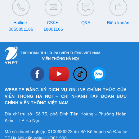
Hotline:
CSKH:
Q&A
Điều khoản
0855851166
18001166
WEBSITE ĐĂNG KÝ DỊCH VỤ ONLINE CHÍNH THỨC CỦA
VIỄN THÔNG HÀ NỘI – CHI NHÁNH TẬP ĐOÀN BƯU
CHÍNH VIỄN THÔNG VIỆT NAM
Địa chỉ trụ sở: Số 75, phố Đinh Tiên Hoàng - Phường Hoàn
Kiếm - TP Hà Nội.
Mã số doanh nghiệp:
0100686223
do Sở Kế hoạch và Đầu tư
TP.Hà Nội cấp ngày 11/08/1998