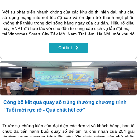
Với sự phát triển nhanh chóng của các khu đô thị hiện đại, nhu cầu
sử dụng mạng internet tốc độ cao và ổn định trở thành một phần
không thể thiếu trong đời sống hàng ngày của cư dân. Hiểu rõ điều
này, VNPT đã hợp tác với chủ đầu tư cung cấp dịch vụ lắp đặt mạng
tại Vinhomes Smart City Tây Mỗ, Nam Từ Liêm, Hà Nội, một khu đô
thị mới với nhiều tiện ích vượt trội. Cùng khám phá những lợi ích mà
VNPT mang lại cho cộng đồng tại Vinhomes Smart City qua bài viết
Chi tiết
dưới đây.
Công bố kết quả quay số trúng thưởng chương trình
“Tuổi mới rực rỡ - Quà chất hết cỡ”
Trước sự chứng kiến của đại diện các đơn vị và khách hàng, ban tổ
chức đã tiến hành buổi quay số để tìm ra chủ nhân của 254 giải
thưởng trong chương trình lần này. Xin chúc mừng các chủ nhân