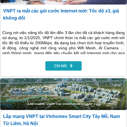
VNPT ra mắt các gói cước Internet mới: Tốc độ x3, giá
không đổi
Cùng với việc nâng tốc độ lên đến 3 lần cho tất cả khách hàng đang
sử dụng, từ 1/1/2025, VNPT chính thức ra mắt các gói cước mới với
tốc độ tối thiểu từ 200Mbps, đa dạng lựa chọn tích hợp truyền hình,
di động, công nghệ mở rộng vùng phủ Wifi Mesh, AI Camera an
ninh thông minh, mang đến tiêu chuẩn kết nối Internet mới cho mọi
người dùng.
Chi tiết
Lắp mạng VNPT tại Vinhomes Smart City Tây Mỗ, Nam
Từ Liêm, Hà Nội