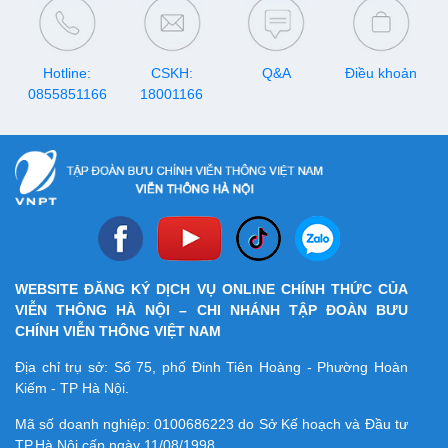
Hotline:
CSKH:
Q&A
Điều khoản
0855851166
18001166
WEBSITE ĐĂNG KÝ DỊCH VỤ ONLINE CHÍNH THỨC CỦA
VIỄN THÔNG HÀ NỘI – CHI NHÁNH TẬP ĐOÀN BƯU
CHÍNH VIỄN THÔNG VIỆT NAM
Địa chỉ trụ sở: Số 75, phố Đinh Tiên Hoàng - Phường Hoàn
Kiếm - TP Hà Nội.
Mã số doanh nghiệp:
0100686223
do Sở Kế hoạch và Đầu tư
TP.Hà Nội cấp ngày 11/08/1998