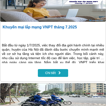
Khuyến mại lắp mạng VNPT tháng 7.2025
Bắt đầu từ ngày 1/7/2025, việc thay đổi địa giới hành chính tại nhiều
quận, huyện của Hà Nội đã đánh dấu bước chuyển mình mạnh mẽ
về cơ sở hạ tầng và tiện ích cho người dân. Trong bối cảnh này,
nhu cầu sử dụng Internet tốc độ cao để làm việc, học tập, giải trí tại
nhà ngày càng gia tăng. Nắm bắt xu thế đó, VNPT triển khai
chương trình khuyến mại lắp mạng tháng 7.2025 với nhiều ưu đãi
hấp dẫn, giúp khách hàng dễ dàng tiếp cận dịch vụ Internet chất
Chi tiết
lượng cao với chi phí tiết kiệm hơn bao giờ hết.