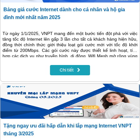
Bảng giá cước Internet dành cho cá nhân và hộ gia
đình mới nhất năm 2025
Từ ngày 1/1/2025, VNPT mang đến một bước tiến đột phá với việc
tăng tốc độ Internet lên gấp 3 lần cho tất cả khách hàng hiện hữu,
đồng thời chính thức giới thiệu loạt gói cước mới với tốc độ khởi
điểm từ 200Mbps. Các gói cước này được thiết kế linh hoạt, tích
hợp các dịch vụ như truyền hình, di động, Wifi Mesh mở rộng vùng
phủ sóng, và AI Camera an ninh thông minh, tạo nên tiêu chuẩn
mới cho trải nghiệm Internet. Cùng tìm hiểu bảng giá cập nhật nhất
Chi tiết
để lựa chọn dịch vụ phù hợp nhất cho bạn và gia đình.
Tặng ngay ưu đãi hấp dẫn khi lắp mạng Internet VNPT
tháng 3/2025