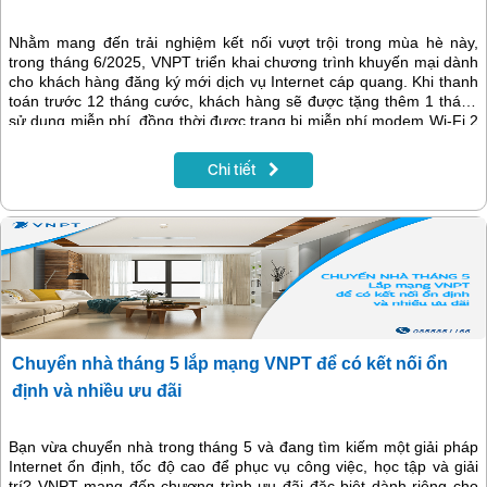
Nhằm mang đến trải nghiệm kết nối vượt trội trong mùa hè này,
trong tháng 6/2025, VNPT triển khai chương trình khuyến mại dành
cho khách hàng đăng ký mới dịch vụ Internet cáp quang. Khi thanh
toán trước 12 tháng cước, khách hàng sẽ được tặng thêm 1 tháng
sử dụng miễn phí, đồng thời được trang bị miễn phí modem Wi-Fi 2
băng tần hiện đại, giúp tối ưu tốc độ và độ phủ sóng trong toàn bộ
không gian sống.
Chi tiết
Chuyển nhà tháng 5 lắp mạng VNPT để có kết nối ổn
định và nhiều ưu đãi
Bạn vừa chuyển nhà trong tháng 5 và đang tìm kiếm một giải pháp
Internet ổn định, tốc độ cao để phục vụ công việc, học tập và giải
trí? VNPT mang đến chương trình ưu đãi đặc biệt dành riêng cho