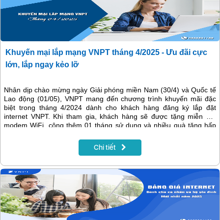
Khuyến mại lắp mạng VNPT tháng 4/2025 - Ưu đãi cực
lớn, lắp ngay kẻo lỡ
Nhân dịp chào mừng ngày Giải phóng miền Nam (30/4) và Quốc tế
Lao động (01/05), VNPT mang đến chương trình khuyến mãi đặc
biệt trong tháng 4/2024 dành cho khách hàng đăng ký lắp đặt
internet VNPT. Khi tham gia, khách hàng sẽ được tặng miễn phí
modem WiFi, cộng thêm 01 tháng sử dụng và nhiều quà tặng hấp
dẫn khác. Hãy nhanh tay đăng ký để tận hưởng ưu đãi và hòa cùng
không khí sôi động của dịp lễ!
Chi tiết