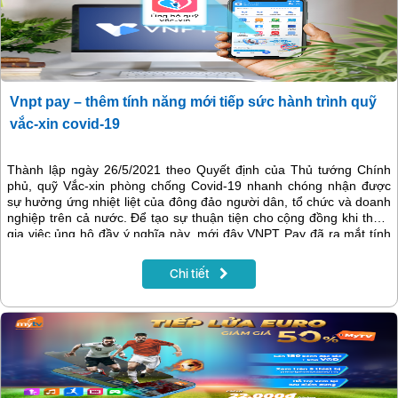
Vnpt pay – thêm tính năng mới tiếp sức hành trình quỹ
vắc-xin covid-19
Thành lập ngày 26/5/2021 theo Quyết định của Thủ tướng Chính
phủ, quỹ Vắc-xin phòng chống Covid-19 nhanh chóng nhận được
sự hưởng ứng nhiệt liệt của đông đảo người dân, tổ chức và doanh
nghiệp trên cả nước. Để tạo sự thuận tiện cho cộng đồng khi tham
gia việc ủng hộ đầy ý nghĩa này, mới đây VNPT Pay đã ra mắt tính
năng mới, giúp người dùng thực hiện chuyển tiền ủng hộ quỹ Vắc-
xin phòng chống Covid-19 cực kỳ nhanh chóng, thuận tiện mà
Chi tiết
không cần nhập số tài khoản nhận.