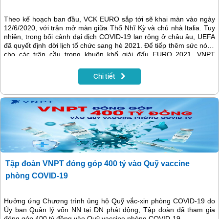
Theo kế hoạch ban đầu, VCK EURO sắp tới sẽ khai màn vào ngày
12/6/2020, với trận mở màn giữa Thổ Nhĩ Kỳ và chủ nhà Italia. Tuy
nhiên, trong bối cảnh đại dịch COVID-19 lan rộng ở châu âu, UEFA
đã quyết định dời lịch tổ chức sang hè 2021. Để tiếp thêm sức nóng
cho các trận cầu trong khuôn khổ giải đấu EURO 2021, VNPT
VinaPhone tổ chức minigame dự đoán tỉ số nhận thẻ cào 200K cho
khách hàng may mắn.
Chi tiết
Tập đoàn VNPT đóng góp 400 tỷ vào Quỹ vaccine
phòng COVID-19
Hưởng ứng Chương trình ủng hộ Quỹ vắc-xin phòng COVID-19 do
Ủy ban Quản lý vốn NN tại DN phát động, Tập đoàn đã tham gia
đóng góp 400 tỷ đồng vào Quỹ vaccine phòng COVID-19.