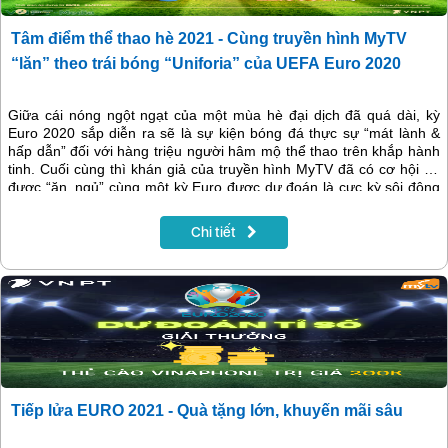
Tâm điểm thể thao hè 2021 - Cùng truyền hình MyTV
“lăn” theo trái bóng “Uniforia” của UEFA Euro 2020
Giữa cái nóng ngột ngạt của một mùa hè đại dịch đã quá dài, kỳ
Euro 2020 sắp diễn ra sẽ là sự kiện bóng đá thực sự “mát lành &
hấp dẫn” đối với hàng triệu người hâm mộ thể thao trên khắp hành
tinh. Cuối cùng thì khán giả của truyền hình MyTV đã có cơ hội để
được “ăn, ngủ” cùng một kỳ Euro được dự đoán là cực kỳ sôi động
và kỳ lạ nhất trong lịch sử Euro, khi trái bóng “Uniforia” chuẩn bị
bước vào hành trình chu du qua 11 sân vận động danh tiếng nhất
Chi tiết
lục địa già.
Tiếp lửa EURO 2021 - Quà tặng lớn, khuyến mãi sâu