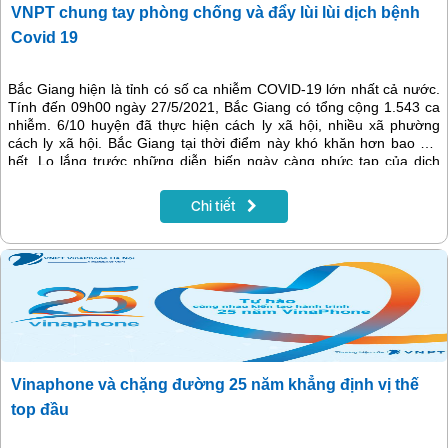
VNPT chung tay phòng chống và đẩy lùi lùi dịch bệnh
Covid 19
Bắc Giang hiện là tỉnh có số ca nhiễm COVID-19 lớn nhất cả nước.
Tính đến 09h00 ngày 27/5/2021, Bắc Giang có tổng cộng 1.543 ca
nhiễm. 6/10 huyện đã thực hiện cách ly xã hội, nhiều xã phường
cách ly xã hội. Bắc Giang tại thời điểm này khó khăn hơn bao giờ
hết. Lo lắng trước những diễn biến ngày càng phức tạp của dịch
bệnh, VNPT tại địa bàn Bắc Giang đã có hành động kịp thời để
phần nào hạn chế sự lây lan của COVID-19 và cũng là để quan tâm
Chi tiết
đến CBCNV của mình.
Vinaphone và chặng đường 25 năm khẳng định vị thế
top đầu