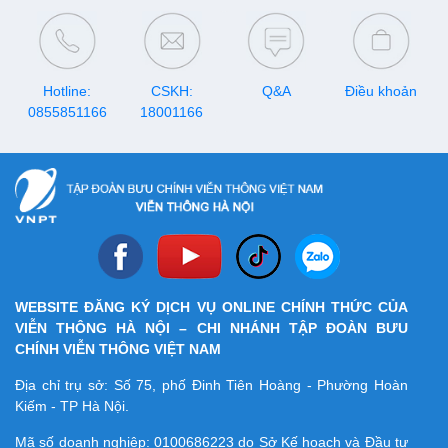
Hotline:
CSKH:
Q&A
Điều khoản
0855851166
18001166
WEBSITE ĐĂNG KÝ DỊCH VỤ ONLINE CHÍNH THỨC CỦA
VIỄN THÔNG HÀ NỘI – CHI NHÁNH TẬP ĐOÀN BƯU
CHÍNH VIỄN THÔNG VIỆT NAM
Địa chỉ trụ sở: Số 75, phố Đinh Tiên Hoàng - Phường Hoàn
Kiếm - TP Hà Nội.
Mã số doanh nghiệp:
0100686223
do Sở Kế hoạch và Đầu tư