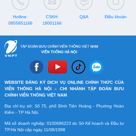
Hotline:
CSKH:
Q&A
Điều khoản
0855851166
18001166
WEBSITE ĐĂNG KÝ DỊCH VỤ ONLINE CHÍNH THỨC CỦA
VIỄN THÔNG HÀ NỘI – CHI NHÁNH TẬP ĐOÀN BƯU
CHÍNH VIỄN THÔNG VIỆT NAM
Địa chỉ trụ sở: Số 75, phố Đinh Tiên Hoàng - Phường Hoàn
Kiếm - TP Hà Nội.
Mã số doanh nghiệp:
0100686223
do Sở Kế hoạch và Đầu tư
TP.Hà Nội cấp ngày 11/08/1998