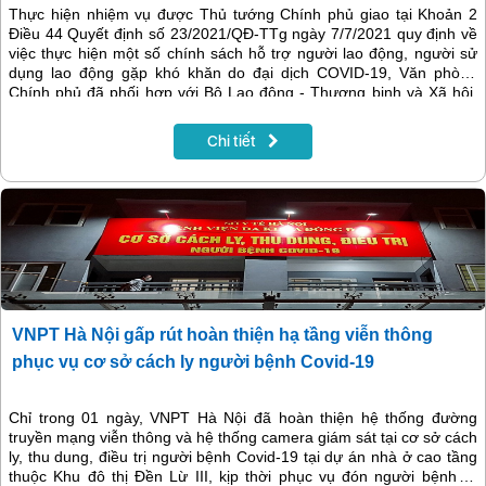
Thực hiện nhiệm vụ được Thủ tướng Chính phủ giao tại Khoản 2
Điều 44 Quyết định số 23/2021/QĐ-TTg ngày 7/7/2021 quy định về
việc thực hiện một số chính sách hỗ trợ người lao động, người sử
dụng lao động gặp khó khăn do đại dịch COVID-19, Văn phòng
Chính phủ đã phối hợp với Bộ Lao động - Thương binh và Xã hội,
Bảo hiểm xã hội Việt Nam, Ngân hàng Chính sách xã hội, Tập doàn
VNPT và các đơn vị liên quan cung cấp 8 dịch vụ công trên Cổng
Chi tiết
Dịch vụ công quốc gia (tại địa chỉ https://ncovi.dichvucong.gov.vn)
để hỗ trợ các đối tượng.
VNPT Hà Nội gấp rút hoàn thiện hạ tầng viễn thông
phục vụ cơ sở cách ly người bệnh Covid-19
Chỉ trong 01 ngày, VNPT Hà Nội đã hoàn thiện hệ thống đường
truyền mạng viễn thông và hệ thống camera giám sát tại cơ sở cách
ly, thu dung, điều trị người bệnh Covid-19 tại dự án nhà ở cao tầng
thuộc Khu đô thị Đền Lừ III, kịp thời phục vụ đón người bệnh từ