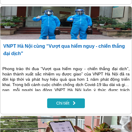
VNPT Hà Nội cùng “Vượt qua hiểm nguy - chiến thắng
đại dịch"
Phong trào thi đua “Vượt qua hiểm nguy - chiến thắng đại dịch”,
hoàn thành xuất sắc nhiệm vụ được giao” của VNPT Hà Nội đã ra
đời kịp thời và phát huy hiệu quả qua hơn 1 năm phát động triển
khai. Trong bối cảnh cuộc chiến chống dịch Covid-19 lâu dài và gian
nan, mỗi người lao động VNPT Hà Nội luôn ý thức được trách
nhiệm của mình trong công tác phòng chống dịch bệnh cũng như
giữ vững an toàn thông tin, an toàn mạng lưới viễn thông - CNTT
Chi tiết
phục vụ người dân trong mọi tình huống.