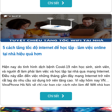
suốt từ Chính phủ tới tận xã/phường.
Chi tiết
5 cách tăng tốc độ internet để học tập - làm việc online
tại nhà hiệu quả hơn
Hiện nay do tình hình dịch bệnh Covid-19 nên học sinh, sinh viên,
và người đi làm phải làm việc và học tập tại nhà qua mạng Internet.
Điều này dẫn đến việc những tháng gần đây mạng Internet trở nên
rất lag do nhu cầu sử dụng trở nên tăng cao. Vì vậy hôm nay VNPT
VinaPhone Hà Nội sẽ chỉ các bạn các cách nên làm để Wifi nhà bạn
trở nên mượt mà như trước đây
Chi tiết