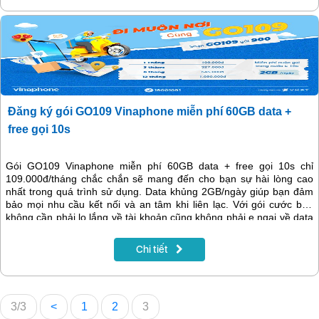
Đăng ký gói GO109 Vinaphone miễn phí 60GB data +
free gọi 10s
Gói GO109 Vinaphone miễn phí 60GB data + free gọi 10s chỉ
109.000đ/tháng chắc chắn sẽ mang đến cho bạn sự hài lòng cao
nhất trong quá trình sử dụng. Data khủng 2GB/ngày giúp bạn đảm
bảo mọi nhu cầu kết nối và an tâm khi liên lạc. Với gói cước bạn
không cần phải lo lắng về tài khoản cũng không phải e ngại về data
cũng như tốc độ truy cập. Đăng ký và tận hưởng ngay nào!
Chi tiết
3/3
<
1
2
3