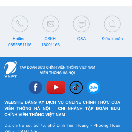
Hotline:
CSKH:
Q&A
Điều khoản
0855851166
18001166
WEBSITE ĐĂNG KÝ DỊCH VỤ ONLINE CHÍNH THỨC CỦA
VIỄN THÔNG HÀ NỘI – CHI NHÁNH TẬP ĐOÀN BƯU
CHÍNH VIỄN THÔNG VIỆT NAM
Địa chỉ trụ sở: Số 75, phố Đinh Tiên Hoàng - Phường Hoàn
Kiếm - TP Hà Nội.