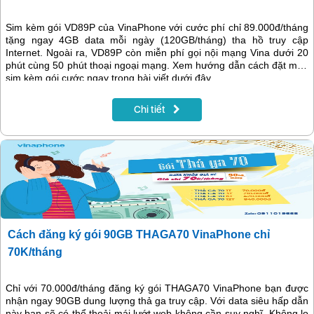
Sim kèm gói VD89P của VinaPhone với cước phí chỉ 89.000đ/tháng
tặng ngay 4GB data mỗi ngày (120GB/tháng) tha hồ truy cập
Internet. Ngoài ra, VD89P còn miễn phí gọi nội mạng Vina dưới 20
phút cùng 50 phút thoại ngoại mạng. Xem hướng dẫn cách đặt mua
sim kèm gói cước ngay trong bài viết dưới đây.
Chi tiết
Cách đăng ký gói 90GB THAGA70 VinaPhone chỉ
70K/tháng
Chỉ với 70.000đ/tháng đăng ký gói THAGA70 VinaPhone bạn được
nhận ngay 90GB dung lượng thả ga truy cập. Với data siêu hấp dẫn
này bạn sẽ có thể thoải mái lướt web không cần suy nghĩ. Không lo