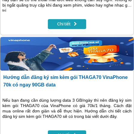
bị ngắt quãng truy cập khi đang xem phim, video hay nghe nhạc giải
trí.
Chi tiết
Hướng dẫn đăng ký sim kèm gói THAGA70 VinaPhone
70k có ngay 90GB data
Nếu bạn đang cần dùng lượng data 3 GB/ngày thì nên đăng ký sim
kèm gói THAGA70 của VinaPhone có giá 70k/1 tháng. Cách đặt
mua online rất đơn giản và dễ thực hiện. Hướng dẫn chi tiết cách
đăng ký sim kèm gói THAGA70 sẽ có trong bài viết dưới đây.