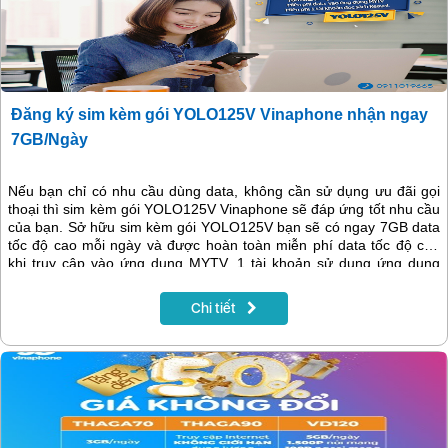
Đăng ký sim kèm gói YOLO125V Vinaphone nhận ngay
7GB/Ngày
Nếu bạn chỉ có nhu cầu dùng data, không cần sử dụng ưu đãi gọi
thoại thì sim kèm gói YOLO125V Vinaphone sẽ đáp ứng tốt nhu cầu
của bạn. Sở hữu sim kèm gói YOLO125V bạn sẽ có ngay 7GB data
tốc độ cao mỗi ngày và được hoàn toàn miễn phí data tốc độ cao
khi truy cập vào ứng dụng MYTV, 1 tài khoản sử dụng ứng dụng
đọc sách Reavol.
Chi tiết