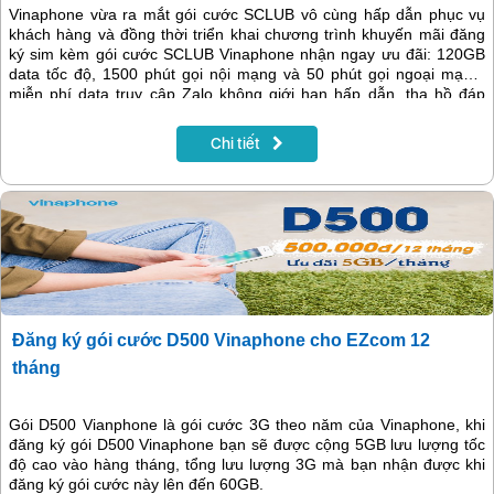
Vinaphone vừa ra mắt gói cước SCLUB vô cùng hấp dẫn phục vụ
khách hàng và đồng thời triển khai chương trình khuyến mãi đăng
ký sim kèm gói cước SCLUB Vinaphone nhận ngay ưu đãi: 120GB
data tốc độ, 1500 phút gọi nội mạng và 50 phút gọi ngoại mạng,
miễn phí data truy cập Zalo không giới hạn hấp dẫn, tha hồ đáp
ứng nhu cầu của mình, giá gói siêu rẻ, chỉ từ 89.000 đồng, giúp tiết
kiệm tối đa chi phí sử dụng.
Chi tiết
Đăng ký gói cước D500 Vinaphone cho EZcom 12
tháng
Gói D500 Vianphone là gói cước 3G theo năm của Vinaphone, khi
đăng ký gói D500 Vinaphone bạn sẽ được cộng 5GB lưu lượng tốc
độ cao vào hàng tháng, tổng lưu lượng 3G mà bạn nhận được khi
đăng ký gói cước này lên đến 60GB.