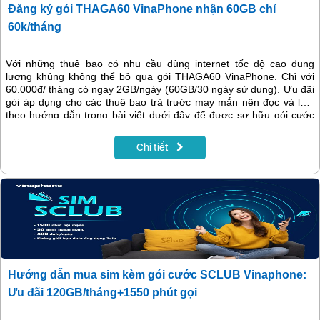
Đăng ký gói THAGA60 VinaPhone nhận 60GB chỉ
60k/tháng
Với những thuê bao có nhu cầu dùng internet tốc độ cao dung
lượng khủng không thể bỏ qua gói THAGA60 VinaPhone. Chỉ với
60.000đ/ tháng có ngay 2GB/ngày (60GB/30 ngày sử dụng). Ưu đãi
gói áp dụng cho các thuê bao trả trước may mắn nên đọc và làm
theo hướng dẫn trong bài viết dưới đây để được sơ hữu gói cước
này nhé!
Chi tiết
Hướng dẫn mua sim kèm gói cước SCLUB Vinaphone:
Ưu đãi 120GB/tháng+1550 phút gọi