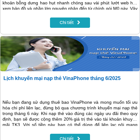
khoản bỗng dưng hao hụt nhanh chóng sau vài phút lướt web hay
xem bản đồ và phần lớn nguyên nhân đến từ chính gói M0 này. Vậy
gói M0 là gì, tính phí như thế nào và liệu có nên sử dụng hay
không? Bài viết dưới đây sẽ giúp bạn hiểu rõ cách hoạt động của
Chi tiết
gói M0 VinaPhone và hướng dẫn cách sử dụng data sao cho tiết
kiệm và phù hợp với nhu cầu truy cập mạng hàng ngày.
Lịch khuyến mại nạp thẻ VinaPhone tháng 6/2025
Nếu bạn đang sử dụng thuê bao VinaPhone và mong muốn tối ưu
hóa chi phí liên lạc, đừng bỏ qua chương trình khuyến mại nạp thẻ
trong tháng 6 này. Khi nạp thẻ vào đúng các ngày ưu đãi theo quy
định, bạn sẽ được cộng thêm 20% giá trị thẻ vào tài khoản khuyến
mãi TK3. Với số tiền này, bạn có thể dùng để liên lạc nội mạng
VinaPhone, cố định VNPT và MobiFone. Hãy cùng khám phá ngay
chi tiết các ngày khuyến mại trong tháng 6 qua bài viết dưới đây.
Chi tiết