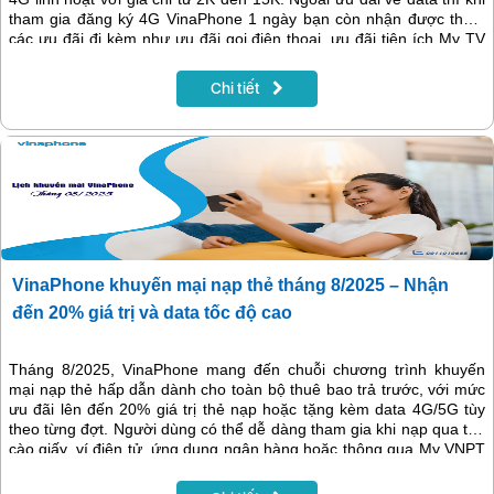
tham gia đăng ký 4G VinaPhone 1 ngày bạn còn nhận được thêm
các ưu đãi đi kèm như ưu đãi gọi điện thoại, ưu đãi tiện ích My TV
chùm kênh VTV Cab, VTV thể thao, SPOTV với giá siêu tiết kiệm.
Cùng tìm hiểu cách đăng ký và những tiện ích mà các gói cước này
Chi tiết
mang lại trong nội dung bài viết dưới đây!
VinaPhone khuyến mại nạp thẻ tháng 8/2025 – Nhận
đến 20% giá trị và data tốc độ cao
Tháng 8/2025, VinaPhone mang đến chuỗi chương trình khuyến
mại nạp thẻ hấp dẫn dành cho toàn bộ thuê bao trả trước, với mức
ưu đãi lên đến 20% giá trị thẻ nạp hoặc tặng kèm data 4G/5G tùy
theo từng đợt. Người dùng có thể dễ dàng tham gia khi nạp qua thẻ
cào giấy, ví điện tử, ứng dụng ngân hàng hoặc thông qua My VNPT
và VNPT Money. Đừng bỏ lỡ cơ hội nhận quà tặng giá trị – hãy theo
dõi ngay lịch khuyến mại chi tiết trong bài viết dưới đây!