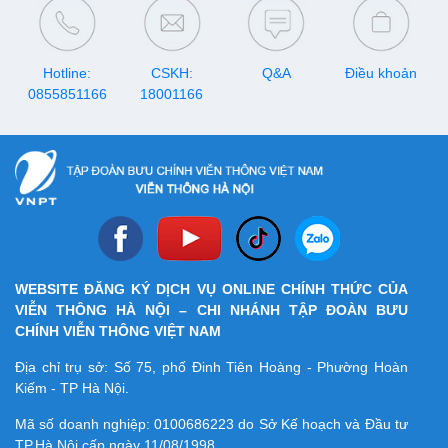
Hotline:
CSKH:
Q&A
Điều khoản
0855851166
18001166
WEBSITE ĐĂNG KÝ DỊCH VỤ ONLINE CHÍNH THỨC CỦA
VIỄN THÔNG HÀ NỘI – CHI NHÁNH TẬP ĐOÀN BƯU
CHÍNH VIỄN THÔNG VIỆT NAM
Địa chỉ trụ sở: Số 75, phố Đinh Tiên Hoàng - Phường Hoàn
Kiếm - TP Hà Nội.
Mã số doanh nghiệp:
0100686223
do Sở Kế hoạch và Đầu tư
TP.Hà Nội cấp ngày 11/08/1998