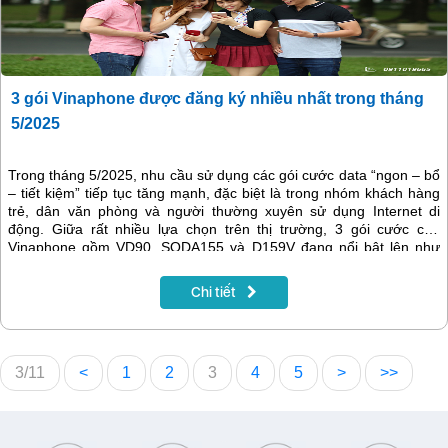
3 gói Vinaphone được đăng ký nhiều nhất trong tháng
5/2025
Trong tháng 5/2025, nhu cầu sử dụng các gói cước data “ngon – bổ
– tiết kiệm” tiếp tục tăng mạnh, đặc biệt là trong nhóm khách hàng
trẻ, dân văn phòng và người thường xuyên sử dụng Internet di
động. Giữa rất nhiều lựa chọn trên thị trường, 3 gói cước của
Vinaphone gồm VD90, SODA155 và D159V đang nổi bật lên như
những “ngôi sao sáng” nhờ ưu đãi vượt trội, giá cả hợp lý và tính
linh hoạt cao.
Chi tiết
3/11
<
1
2
3
4
5
>
>>