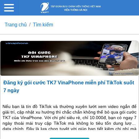
Trang chủ
Tìm kiếm
Đăng ký gói cước TK7 VinaPhone miễn phí TikTok suốt
7 ngày
Nếu bạn là tín đồ TikTok và thường xuyên lướt xem video ngắn để
giải trí, cập nhật xu hướng thì chắc chắn không thể bỏ qua gói cước
TK7 của VinaPhone. Với chi phí siêu rẻ, chỉ 10.000đ, bạn có ngay 7
ngày thoải mái truy cập TikTok mà không lo tiêu tốn dung lượng
data chính. Đây là lựa chọn tuyệt vời giúp bạn tiết kiệm chi phí mà
vẫn tận hưởng trọn vẹn trải nghiệm trên ứng dụng.