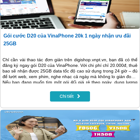
Gói cước D20 của VinaPhone 20k 1 ngày nhận ưu đãi
25GB
Chỉ cần vài thao tác đơn giản trên digishop.vnpt.vn, bạn đã có thể
đăng ký ngay gói D20 của VinaPhone. Với chi phí chỉ 20.000đ, thuê
bao sẽ nhận được 25GB data tốc độ cao sử dụng trong 24 giờ – đủ
để lướt web, xem phim, nghe nhạc cả ngày mà không lo gián đoạn.
Nếu bạn đang muốn tìm một gói 4G giá rẻ theo ngày, dung lượng
khủng và tiết kiệm thì D20 chính là lựa chọn hoàn hảo.
Chi tiết