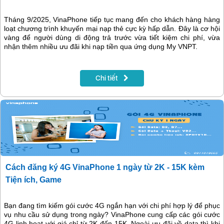
Tháng 9/2025, VinaPhone tiếp tục mang đến cho khách hàng hàng
loạt chương trình khuyến mại nạp thẻ cực kỳ hấp dẫn. Đây là cơ hội
vàng để người dùng di động trả trước vừa tiết kiệm chi phí, vừa
nhận thêm nhiều ưu đãi khi nạp tiền qua ứng dụng My VNPT.
Chi tiết
Cách đăng ký 4G VinaPhone 1 ngày từ 2K - 15K kèm
Tiện ích, Game
Bạn đang tìm kiếm gói cước 4G ngắn hạn với chi phí hợp lý để phục
vụ nhu cầu sử dụng trong ngày? VinaPhone cung cấp các gói cước
4G linh hoạt với giá chỉ từ 2K đến 15K. Ngoài ưu đãi về data thì khi