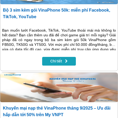
Bộ 3 sim kèm gói VinaPhone 50k: miễn phí Facebook,
TikTok, YouTube
Bạn muốn lướt Facebook, TikTok, YouTube thoải mái mà không lo
hết data? Bạn cần thêm ưu đãi để chơi game giải trí mỗi ngày? Giải
pháp đã có ngay trong bộ ba sim kèm gói 50k VinaPhone gồm
FB50G, TK50G và YT50G. Với mức phí chỉ 50.000 đồng/tháng, bạn
vừa có data tốc độ cao, vừa được miễn phí truy cập ứng dụng yêu
thích, lại còn thêm quà tặng Cloudgaming để trải nghiệm game
online thú vị hơn.
Chi tiết
Khuyến mại nạp thẻ VinaPhone tháng 9/2025 – Ưu đãi
hấp dẫn tới 50% trên My VNPT