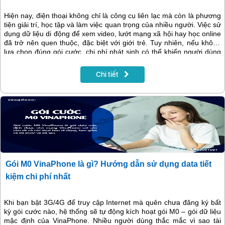
Hiện nay, điện thoại không chỉ là công cụ liên lạc mà còn là phương
tiện giải trí, học tập và làm việc quan trọng của nhiều người. Việc sử
dụng dữ liệu di động để xem video, lướt mạng xã hội hay học online
đã trở nên quen thuộc, đặc biệt với giới trẻ. Tuy nhiên, nếu không
lựa chọn đúng gói cước, chi phí phát sinh có thể khiến người dùng
"đau ví" mỗi tháng. Nhằm mang đến giải pháp tiết kiệm mà vẫn đảm
bảo nhu cầu truy cập Internet tốc độ cao mỗi ngày, VinaPhone đã
Chi tiết
triển khai gói FUN100 – Chỉ với 3.000đ/ngày bạn đã có ngay 6GB,
miễn phí hoàn toàn truy cập ứng dụng YouTube, Facebok, TikTok
và Instagram
Gói M0 VinaPhone là gì? Hướng dẫn sử dụng data tiết
kiệm chi phí nhất
Khi bạn bật 3G/4G để truy cập Internet mà quên chưa đăng ký bất
kỳ gói cước nào, hệ thống sẽ tự động kích hoạt gói M0 – gói dữ liệu
mặc định của VinaPhone. Nhiều người dùng thắc mắc vì sao tài