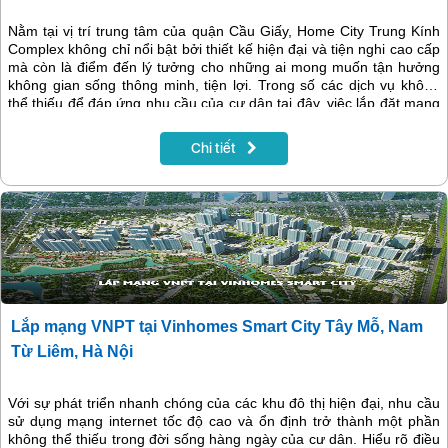
Nằm tại vị trí trung tâm của quận Cầu Giấy, Home City Trung Kính
Complex không chỉ nổi bật bởi thiết kế hiện đại và tiện nghi cao cấp
mà còn là điểm đến lý tưởng cho những ai mong muốn tận hưởng
không gian sống thông minh, tiện lợi. Trong số các dịch vụ không
thể thiếu để đáp ứng nhu cầu của cư dân tại đây, việc lắp đặt mạng
VNPT đóng vai trò quan trọng trong việc nâng cao chất lượng cuộc
sống và đáp ứng nhu cầu kết nối ngày càng cao.
Chi tiết
Lắp mạng VNPT tại Vinhomes Smart City Tây Mỗ, Nam
Từ Liêm, Hà Nội
Với sự phát triển nhanh chóng của các khu đô thị hiện đại, nhu cầu
sử dụng mạng internet tốc độ cao và ổn định trở thành một phần
không thể thiếu trong đời sống hàng ngày của cư dân. Hiểu rõ điều