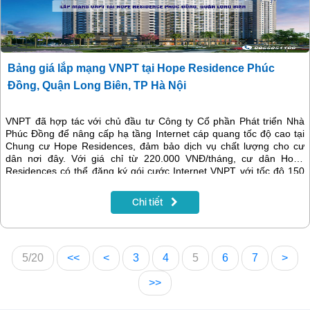
Bảng giá lắp mạng VNPT tại Hope Residence Phúc
Đồng, Quận Long Biên, TP Hà Nội
VNPT đã hợp tác với chủ đầu tư Công ty Cổ phần Phát triển Nhà
Phúc Đồng để nâng cấp hạ tầng Internet cáp quang tốc độ cao tại
Chung cư Hope Residences, đảm bảo dịch vụ chất lượng cho cư
dân nơi đây. Với giá chỉ từ 220.000 VNĐ/tháng, cư dân Hope
Residences có thể đăng ký gói cước Internet VNPT với tốc độ 150
Mbps/s, đáp ứng tốt nhu cầu học tập, giải trí tại nhà. Ngoài ra,
VNPT còn cung cấp các dịch vụ combo Internet kết hợp truyền hình
Chi tiết
hoặc camera với chi phí hợp lý.
5/20
<<
<
3
4
5
6
7
>
>>