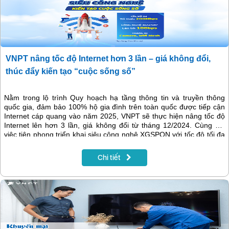
VNPT nâng tốc độ Internet hơn 3 lần – giá không đổi,
thúc đẩy kiến tạo “cuộc sống số”
Nằm trong lộ trình Quy hoạch hạ tầng thông tin và truyền thông
quốc gia, đảm bảo 100% hộ gia đình trên toàn quốc được tiếp cận
Internet cáp quang vào năm 2025, VNPT sẽ thực hiện nâng tốc độ
Internet lên hơn 3 lần, giá không đổi từ tháng 12/2024. Cùng với
việc tiên phong triển khai siêu công nghệ XGSPON với tốc độ tối đa
đạt mốc 10Gbps, VNPT khẳng định vị thế của nhà mạng lớn nhất
Việt Nam, tạo đà thúc đẩy kiến tạo cuộc sống số, xã hội số ngày
Chi tiết
một nhanh mạnh hơn.