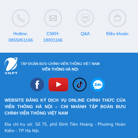
Hotline:
CSKH:
Q&A
Điều khoản
0855851166
18001166
WEBSITE ĐĂNG KÝ DỊCH VỤ ONLINE CHÍNH THỨC CỦA
VIỄN THÔNG HÀ NỘI – CHI NHÁNH TẬP ĐOÀN BƯU
CHÍNH VIỄN THÔNG VIỆT NAM
Địa chỉ trụ sở: Số 75, phố Đinh Tiên Hoàng - Phường Hoàn
Kiếm - TP Hà Nội.