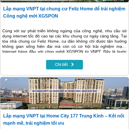
Lắp mạng VNPT tại chung cư Feliz Home để trải nghiệm
Công nghệ mới XGSPON
Cùng với sự phát triển không ngừng của công nghệ, nhu cầu sử
dụng internet tốc độ cao tại các khu chung cư ngày càng tăng. Tại
tòa nhà chung cư Feliz Home, cư dân không chỉ được tận hưởng
không gian sống hiện đại mà còn có cơ hội trải nghiệm mạng
Internet hàng đầu với công nghệ XGSPON từ VNPT. Đây là bước
tiến vượt bậc, mang lại chất lượng dịch vụ tối ưu cho người dùng.
Chi tiết
Lắp mạng VNPT tại Home City 177 Trung Kính – Kết nối
mạnh mẽ, trải nghiệm tối ưu