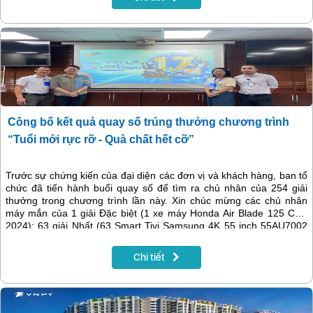
Công bố kết quả quay số trúng thưởng chương trình
“Tuổi mới rực rỡ - Quà chất hết cỡ”
Trước sự chứng kiến của đại diện các đơn vị và khách hàng, ban tổ
chức đã tiến hành buổi quay số để tìm ra chủ nhân của 254 giải
thưởng trong chương trình lần này. Xin chúc mừng các chủ nhân
máy mắn của 1 giải Đặc biệt (1 xe máy Honda Air Blade 125 CBS
2024); 63 giải Nhất (63 Smart Tivi Samsung 4K 55 inch 55AU7002
UHD) và 190 giải Nhì (190 máy tính bảng Samsung Galaxy Tab A9+
Wifi, 4GB/64GB).
Chi tiết