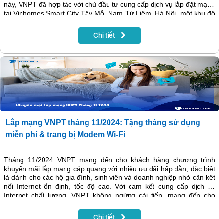
này, VNPT đã hợp tác với chủ đầu tư cung cấp dịch vụ lắp đặt mạng
tại Vinhomes Smart City Tây Mỗ, Nam Từ Liêm, Hà Nội, một khu đô
thị mới với nhiều tiện ích vượt trội. Cùng khám phá những lợi ích mà
VNPT mang lại cho cộng đồng tại Vinhomes Smart City qua bài viết
Chi tiết
dưới đây.
Lắp mạng VNPT tháng 11/2024: Tặng tháng sử dụng
miễn phí & trang bị Modem Wi-Fi
Tháng 11/2024 VNPT mang đến cho khách hàng chương trình
khuyến mãi lắp mạng cáp quang với nhiều ưu đãi hấp dẫn, đặc biệt
là dành cho các hộ gia đình, sinh viên và doanh nghiệp nhỏ cần kết
nối Internet ổn định, tốc độ cao. Với cam kết cung cấp dịch vụ
Internet chất lượng, VNPT không ngừng cải tiến, mang đến cho
khách hàng những gói cước ưu việt và các chương trình khuyến
mãi siêu tiết kiệm trong tháng này.
Chi tiết