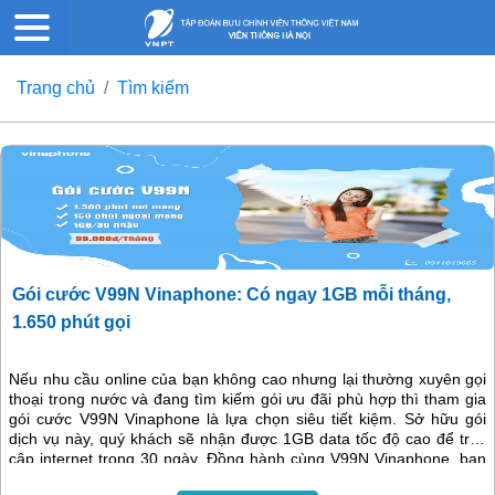
Trang chủ
Tìm kiếm
Gói cước V99N Vinaphone: Có ngay 1GB mỗi tháng,
1.650 phút gọi
Nếu nhu cầu online của bạn không cao nhưng lại thường xuyên gọi
thoại trong nước và đang tìm kiếm gói ưu đãi phù hợp thì tham gia
gói cước V99N Vinaphone là lựa chọn siêu tiết kiệm. Sở hữu gói
dịch vụ này, quý khách sẽ nhận được 1GB data tốc độ cao để truy
cập internet trong 30 ngày. Đồng hành cùng V99N Vinaphone, bạn
sẽ được liên lạc trong nước thả ga với thời lượng gọi ưu đãi khủng