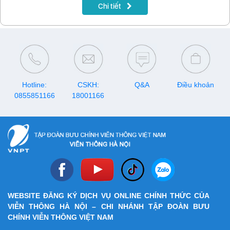
lên đến 150 phút liên mạng và 1.500 phút nội mạng miễn phí. Cùng
Chi tiết
theo dõi nội dung bài viết sau để biết thông tin triển khai và quy định
đăng ký, sử dụng gói dịch vụ này.
Hotline:
CSKH:
Q&A
Điều khoản
0855851166
18001166
WEBSITE ĐĂNG KÝ DỊCH VỤ ONLINE CHÍNH THỨC CỦA
VIỄN THÔNG HÀ NỘI – CHI NHÁNH TẬP ĐOÀN BƯU
CHÍNH VIỄN THÔNG VIỆT NAM