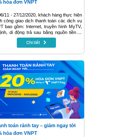
% hóa đơn VNPT
6/11 - 27/12/2020, khách hàng thực hiện
h công giao dịch thanh toán các dịch vụ
 bao gồm: Internet, truyền hình MyTV,
ịnh, di động trả sau bằng nguồn tiền ví
 tử VNPT Pay sẽ được hoàn 50% (Tối đa
Chi tiết
) tổng giá trị của 01 hóa đơn vào tài
n ví VNPT Pay. Chi tiết về chương trình
ến mại sẽ có trong bài viết dưới đây!
nh toán rảnh tay – giảm ngay tới
% hóa đơn VNPT