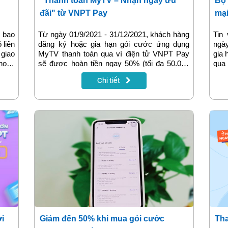
"Thanh toán MyTV – Nhận ngay ưu
Bộ 
đãi" từ VNPT Pay
mại
nga
 bao
Từ ngày 01/9/2021 - 31/12/2021, khách hàng
Tin
 liên
đăng ký hoặc gia hạn gói cước ứng dụng
ngày
giao
MyTV thanh toán qua ví điện tử VNPT Pay
gia 
Phone
sẽ được hoàn tiền ngay 50% (tối đa 50.000
qua 
khách
đồng/khách hàng) vào tài khoản ví. Đây là
ngay
Chi tiết
một trong các chương trình khuyến mại dành
các
tặng khách hàng của VNPT được triển khai
khá
trên phạm vi toàn quốc.
khán
ới
Giảm đến 50% khi mua gói cước
Tha