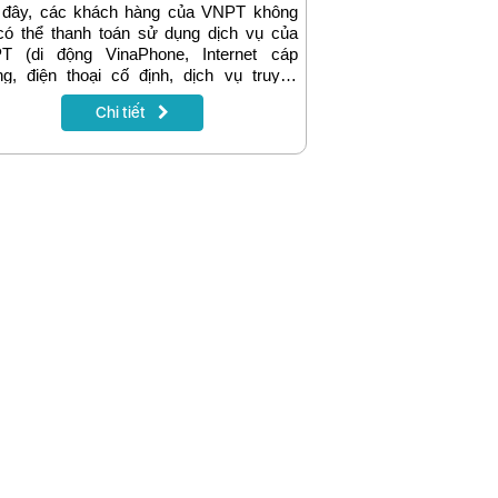
 đây, các khách hàng của VNPT không
có thể thanh toán sử dụng dịch vụ của
T (di động VinaPhone, Internet cáp
g, điện thoại cố định, dịch vụ truyền
) mà còn có thể thanh toán hóa đơn điện,
Chi tiết
, mua vé máy bay, tàu xe… khi liên kết
khoản của Agribank của khách hàng với
iện tử VNPT Pay.