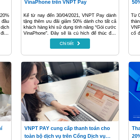
VinaPhone trên VNPT Pay
50
 20%
Kể từ nay đến 30/04/2021, VNPT Pay dành
Từ 0
 đầu
tặng thêm ưu đãi giảm 50% dành cho tất cả
thàn
 dịch
khách hàng khi sử dụng tính năng “Gói cước
VNPT
 điện
VinaPhone”. Đây sẽ là cú hích để thúc đẩy
cố đ
nhà,
khách hàng làm quen với hình thức mua gói
điện
Chi tiết
không
cước tiện lợi này, cũng như trải nghiệm thêm
100k
g từ
những tính năng hữu ích khác trên ứng dụng
khoả
 toàn
ví điện tử VNPT Pay.
khuy
í
VNPT PAY cung cấp thanh toán cho
Tha
toàn bộ dịch vụ trên Cổng Dịch vụ
20