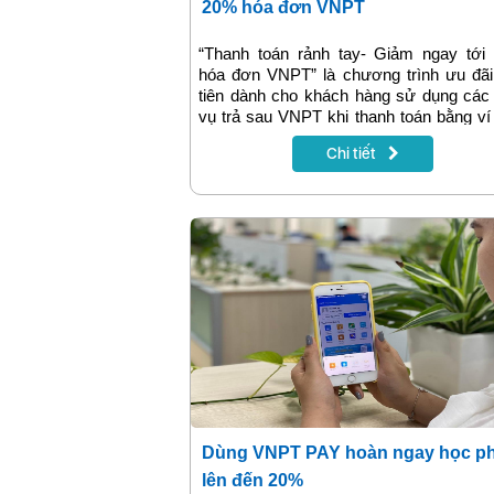
20% hóa đơn VNPT
“Thanh toán rảnh tay- Giảm ngay tới
hóa đơn VNPT” là chương trình ưu đãi
tiên dành cho khách hàng sử dụng các
vụ trả sau VNPT khi thanh toán bằng ví
tử VNPT Pay. Giờ đây chỉ cần ngồi 
Chi tiết
chẳng cần đi xa vẫn nhận được quà lại 
nợ cước. Chương trình được áp dụn
23/07/2021 - 31/08/2021 trên pham vi
quốc.
Dùng VNPT PAY hoàn ngay học ph
lên đến 20%