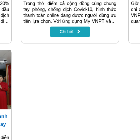
 20%
Trong thời điểm cả cộng đồng cùng chung
Giờ
 đầu
tay phòng, chống dịch Covid-19, hình thức
chỉ 
 dịch
thanh toán online đang được người dùng ưu
VNP
 điện
tiên lựa chọn. Với ứng dụng My VNPT và ví
quan
nhà,
điện tử VNPT Pay tích hợp nhiều tiện ích sẽ
hình
Chi tiết
không
hỗ trợ nhu cầu thanh toán của khách hàng.
nước
tài 
Ví đ
anh
Pay
 diễn