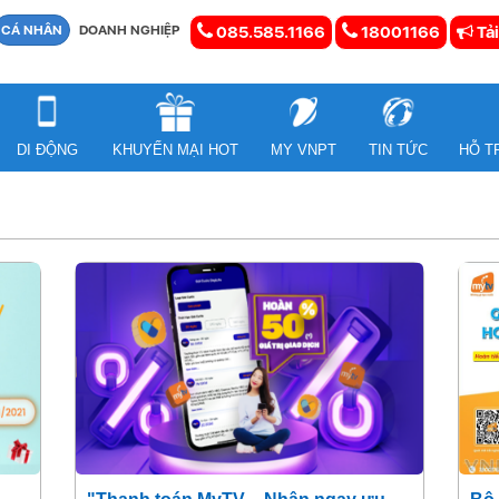
CÁ NHÂN
DOANH NGHIỆP
085.585.1166
18001166
Tải
DI ĐỘNG
KHUYẾN MẠI HOT
MY VNPT
TIN TỨC
HỖ T