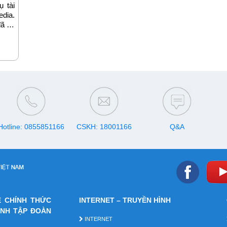
ụ tài
dia.
đã có
 viễn
trên
Hotline: 0855851166
CSKH: 18001166
Q&A
E CHÍNH THỨC
INTERNET – TRUYỀN HÌNH
ÁNH TẬP ĐOÀN
INTERNET