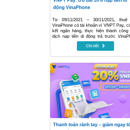
VNPT Pay: Ưu đãi 10% nạp tiền di
động VinaPhone
Từ 09/11/2021 – 30/11/2021, thuê
VinaPhone có tài khoản ví VNPT Pay, có
kết ngân hàng, thực hiện thành công 
dịch nạp tiền di động trả trước Vina
nhận ngay ưu đãi 10% (tối đa 10.000đ/
Chi tiết
hàng).
Thanh toán rảnh tay – giảm ngay t