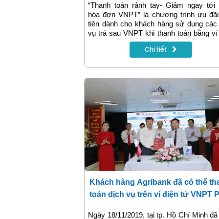
“Thanh toán rảnh tay- Giảm ngay tới
hóa đơn VNPT” là chương trình ưu đãi
tiên dành cho khách hàng sử dụng các
vụ trả sau VNPT khi thanh toán bằng ví
tử VNPT Pay. Giờ đây chỉ cần ngồi 
Chi tiết
chẳng cần đi xa vẫn nhận được quà lại 
nợ cước. Đừng bỏ lỡ nhé!
Khách hàng Agribank đã có thể th
toán dịch vụ trên ví điện tử VNPT 
Ngày 18/11/2019, tại tp. Hồ Chí Minh đã