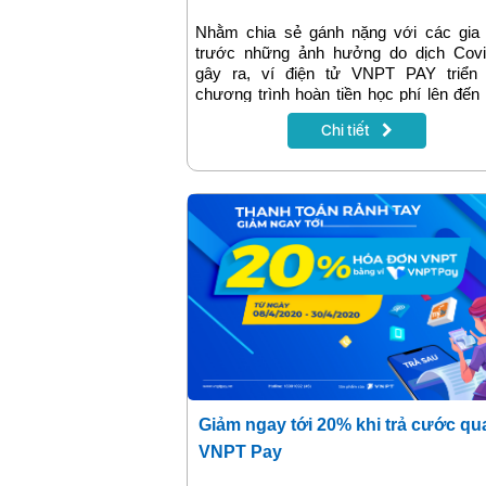
Nhằm chia sẻ gánh nặng với các gia 
trước những ảnh hưởng do dịch Covi
gây ra, ví điện tử VNPT PAY triển 
chương trình hoàn tiền học phí lên đế
cho tất cả khách hàng đăng ký dùng v
Chi tiết
đầu.
Giảm ngay tới 20% khi trả cước qu
VNPT Pay