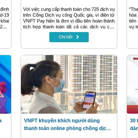
công Quốc gia
đình
Với việc cung cấp thanh toán cho 725 dịch vụ
“Th
d-19
trên Cổng Dịch vụ công Quốc gia, ví điện tử
hóa
khai
VNPT Pay hiện là đơn vị đầu tiên hoàn thành
tiên
n 20%
tích hợp thanh toán tất cả các dịch vụ cho
vụ t
í lần
người dân được cung cấp qua hệ thống này.
tử 
Chi tiết
chẳn
nợ c
a
VNPT khuyến khích người dùng
30 
thanh toán online phòng chống dịch
dàn
Covid-19
thô