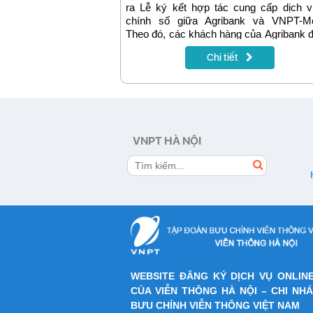
ra Lễ ký kết hợp tác cung cấp dịch v
chính số giữa Agribank và VNPT-Me
Theo đó, các khách hàng của Agribank 
thể thanh toán các hoá đơn điện, nước,
Chi tiết
thông và nhiều dịch vụ cơ bản khác 
VNPT Pay.
VNPT HÀ NỘI
WEBSITE ĐĂNG KÝ DỊCH VỤ ONLIN
CỦA VIỄN THÔNG HÀ NỘI – CHI NH
BƯU CHÍNH VIỄN THÔNG VIỆT NAM