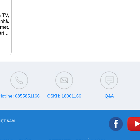
 TV,
 nhà.
rnet,
rình
Hotline: 0855851166
CSKH: 18001166
Q&A