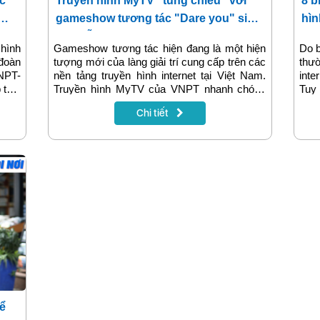
c
Truyền hình MyTV “tung chiêu” với
8 b
gameshow tương tác "Dare you" siêu
hìn
hấp dẫn
tử 
 hình
Gameshow tương tác hiện đang là một hiện
Do b
đoàn
tượng mới của làng giải trí cung cấp trên các
thư
NPT-
nền tảng truyền hình internet tại Việt Nam.
inte
 tác,
Truyền hình MyTV của VNPT nhanh chóng
Tuy 
ombo
tiếp cận trào lưu mới này và trình làng
cách
Chi tiết
hiều
gameshow tương tác của mình với format vô
gây 
 chất
cùng độc đáo. Gameshow là món quà đặc
trìn
biệt MyTV dành tặng khán giả dịp kỷ niệm 12
ảnh 
năm thành lập truyền hình MyTV (9/2009-
nghe
09/2021)
Thiế
truy
minh
để