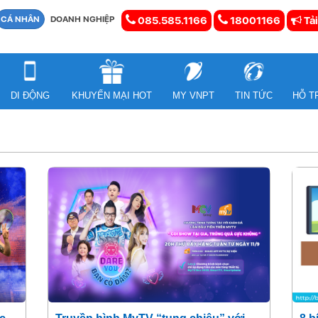
CÁ NHÂN
DOANH NGHIỆP
085.585.1166
18001166
Tải
DI ĐỘNG
KHUYẾN MẠI HOT
MY VNPT
TIN TỨC
HỖ T