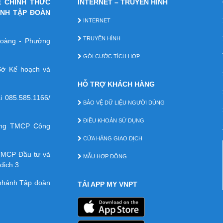
E CHÍNH THỨC
INTERNET – TRUYỀN HÌNH
ÁNH TẬP ĐOÀN
INTERNET
TRUYỀN HÌNH
 Hoàng - Phường
GÓI CƯỚC TÍCH HỢP
ở Kế hoạch và
HỖ TRỢ KHÁCH HÀNG
ại
085.585.1166/
BẢO VỆ DỮ LIỆU NGƯỜI DÙNG
ĐIỀU KHOẢN SỬ DỤNG
àng TMCP Công
CỬA HÀNG GIAO DỊCH
TMCP Ðầu tư và
MẪU HỢP ĐỒNG
dịch 3
 nhánh Tập đoàn
TẢI APP MY VNPT