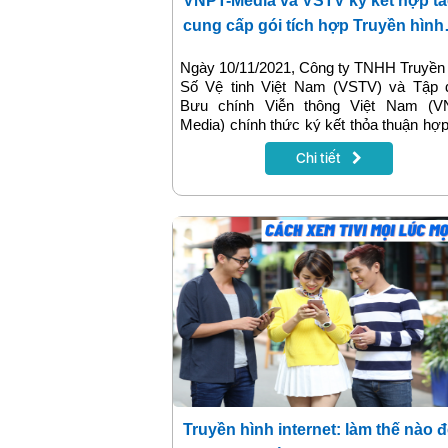
VNPT-Media và VSTV ký kết hợp tá
cung cấp gói tích hợp Truyền hình
Internet MyTV và K+
Ngày 10/11/2021, Công ty TNHH Truyền
Số Vệ tinh Việt Nam (VSTV) và Tập 
Bưu chính Viễn thông Việt Nam (V
Media) chính thức ký kết thỏa thuận hợp
đem đến cho khách hàng những gói C
Chi tiết
Truyền hình MyTV, K+ và 3G/4G với n
trải nghiệm và giá trị giải trí truyền hình
lượng cao.
Truyền hình internet: làm thế nào 