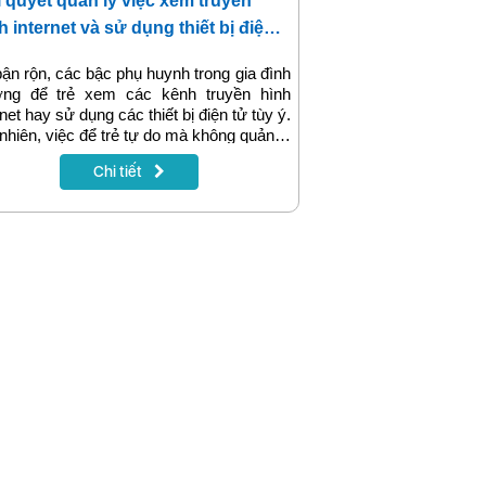
í quyết quản lý việc xem truyền
h internet và sử dụng thiết bị điện
của trẻ
ận rộn, các bậc phụ huynh trong gia đình
ờng để trẻ xem các kênh truyền hình
rnet hay sử dụng các thiết bị điện tử tùy ý.
nhiên, việc để trẻ tự do mà không quản lý
 sử dụng các thiết bị điện tử ở trẻ có thể
Chi tiết
ra những hậu quả khôn lường. Trong quá
h phát triển của trẻ, trẻ có thể dễ dàng bị
hưởng bởi những gì chúng nhìn thấy và
 thấy, đặc biệt là từ các thiết bị điện tử.
t bị điện tử ở đây có thể bao gồm tv,
ền hình internet và các thiết bị thông
.