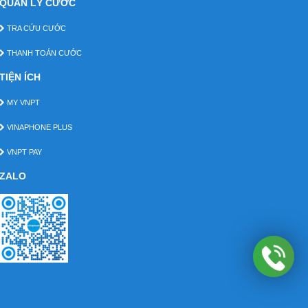
QUẢN LÝ CƯỚC
TRA CỨU CƯỚC
THANH TOÁN CƯỚC
TIỆN ÍCH
MY VNPT
VINAPHONE PLUS
VNPT PAY
ZALO