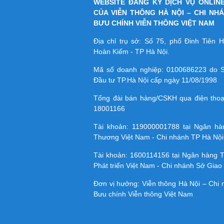
WEBSITE ĐĂNG KÝ DỊCH VỤ ONLIN
CỦA VIỄN THÔNG HÀ NỘI – CHI NH
BƯU CHÍNH VIỄN THÔNG VIỆT NAM
Địa chỉ trụ sở: Số 75, phố Đinh Tiên
Hoàn Kiếm - TP Hà Nội.
Mã số doanh nghiệp:
0100686223
do S
Đầu tư TP.Hà Nội cấp ngày 11/08/1998
Tổng đài bán hàng/CSKH qua điện tho
18001166
Tài khoản:
119000001788
tại Ngân h
Thương Việt Nam - Chi nhánh TP Hà Nội
Tài khoản:
1600114156
tại Ngân hàng 
Phát triển Việt Nam - Chi nhánh Sở Giao 
Đơn vị hưởng: Viễn thông Hà Nội – Chi
Bưu chính Viễn thông Việt Nam