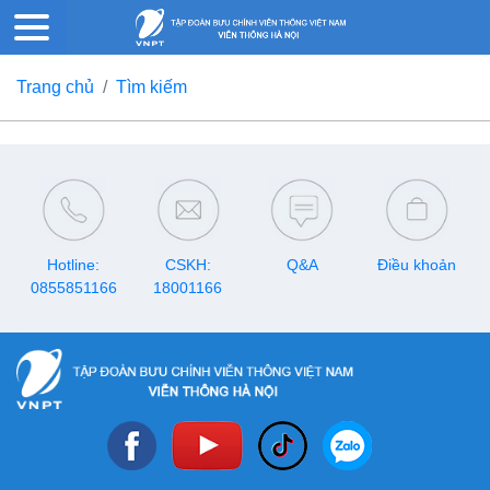
Trang chủ
Tìm kiếm
Hotline:
CSKH:
Q&A
Điều khoản
0855851166
18001166