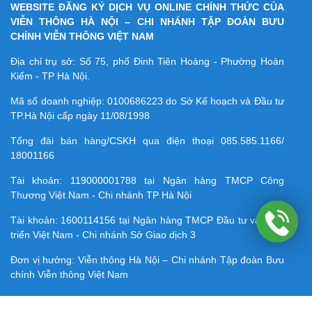
WEBSITE ĐĂNG KÝ DỊCH VỤ ONLINE CHÍNH THỨC CỦA
VIỄN THÔNG HÀ NỘI – CHI NHÁNH TẬP ĐOÀN BƯU
CHÍNH VIỄN THÔNG VIỆT NAM
Địa chỉ trụ sở: Số 75, phố Đinh Tiên Hoàng - Phường Hoàn
Kiếm - TP Hà Nội.
Mã số doanh nghiệp:
0100686223
do Sở Kế hoạch và Đầu tư
TP.Hà Nội cấp ngày 11/08/1998
Tổng đài bán hàng/CSKH qua điện thoại
085.585.1166/
18001166
Tài khoản:
119000001788
tại Ngân hàng TMCP Công
Thương Việt Nam - Chi nhánh TP Hà Nội
Tài khoản:
1600114156
tại Ngân hàng TMCP Ðầu tư và Phát
triển Việt Nam - Chi nhánh Sở Giao dịch 3
Đơn vị hưởng: Viễn thông Hà Nội – Chi nhánh Tập đoàn Bưu
chính Viễn thông Việt Nam