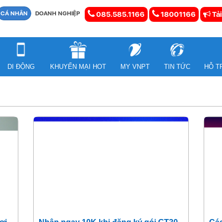
CÁ NHÂN
DOANH NGHIỆP
085.585.1166
18001166
Tải
DI ĐỘNG
KHUYẾN MẠI HOT
MY VNPT
TIN TỨC
HỖ T