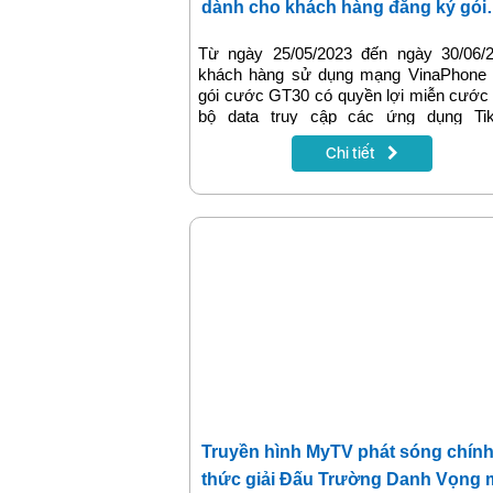
dành cho khách hàng đăng ký gói
GT30/GM30
Từ ngày 25/05/2023 đến ngày 30/06/2
khách hàng sử dụng mạng VinaPhone
gói cước GT30 có quyền lợi miễn cước
bộ data truy cập các ứng dụng Tik
YouTube, Nhaccuatui, VieON hoặc gói 
Chi tiết
GM30 có quyền lợi miễn cước toàn bộ 
truy cập các ứng dụng Liên quân Mob
FreeFire, Fifa Online 4 Mobile sẽ được
gia chương trình khuyến mại “Free da
tặng 10k”. Đây là chương trình mang ý 
tri ân, khích lệ khách hàng gia tăng
nghiệm ưu đãi gói cước của nhà mạng.
Truyền hình MyTV phát sóng chín
thức giải Đấu Trường Danh Vọng