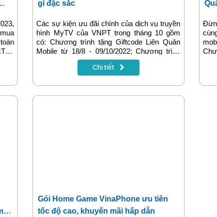
gì đặc sắc
Quâ
023,
Các sự kiện ưu đãi chính của dịch vụ truyền
Đừng
 mua
hình MyTV của VNPT trong tháng 10 gồm
cùn
 toàn
có: Chương trình tặng Giftcode Liên Quân
mobi
Tok,
Mobile từ 18/8 - 09/10/2022; Chương trình
Chư
cước
khuyến mãi giảm 50% các gói MyTV Mobile
9.10
Chi tiết
data
Chuẩn, Nâng cao vào các ngày thứ 7, CN
ile,
hàng tuần từ ngày 01/10/2022 đến
 tham
30/10/2022; Chương trình khuyến mại dùng
ta –
thử 30 ngày gói đặc sắc HBO GO diễn ra từ
nghĩa
ngày 01/01/2022 đến 10/10/2022.
 trải
h
Gói Home Game VinaPhone ưu tiên
 mùa
tốc độ cao, khuyến mãi hấp dẫn