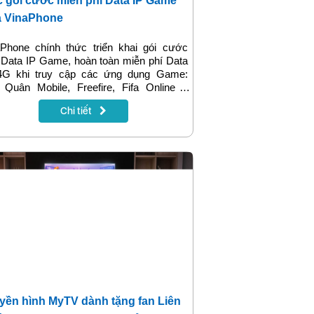
 gói cước miễn phí Data IP Game
a VinaPhone
aPhone chính thức triển khai gói cước
Data IP Game, hoàn toàn miễn phí Data
4G khi truy cập các ứng dụng Game:
 Quân Mobile, Freefire, Fifa Online 4
ile. Đó là các gói GM1, GM30 và DGM
Chi tiết
Vinaphone, cùng theo dõi bài viết để có
 thông tin đầy đủ về gói cước này nhé.
yền hình MyTV dành tặng fan Liên