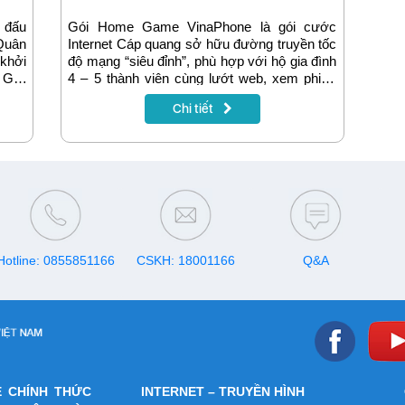
 đấu
Gói Home Game VinaPhone là gói cước
 Quân
Internet Cáp quang sở hữu đường truyền tốc
khởi
độ mạng “siêu đỉnh”, phù hợp với hộ gia đình
 Giải
4 – 5 thành viên cùng lướt web, xem phim,
g giá
chơi game Liên quân Mobile,… Bởi hiện nay
Chi tiết
 hàng
chỉ duy nhất gói Home Game của Vina có ưu
 Việt
tiên tốc độ truy cập lên đến 300Mbps vào
 sóng
server game Liên quân Mobile (Garena).
kiện
Ngay bây giờ, hãy cùng tìm hiểu thêm thông
tin chi tiết về gói cước Home Game nhé!
Hotline: 0855851166
CSKH: 18001166
Q&A
E CHÍNH THỨC
INTERNET – TRUYỀN HÌNH