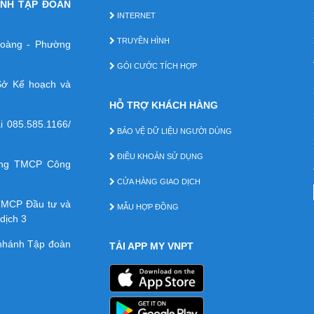
ÁNH TẬP ĐOÀN
INTERNET
TRUYỀN HÌNH
 Hoàng - Phường
GÓI CƯỚC TÍCH HỢP
ở Kế hoạch và
HỖ TRỢ KHÁCH HÀNG
ại
085.585.1166/
BẢO VỆ DỮ LIỆU NGƯỜI DÙNG
ĐIỀU KHOẢN SỬ DỤNG
àng TMCP Công
CỬA HÀNG GIAO DỊCH
TMCP Ðầu tư và
MẪU HỢP ĐỒNG
dịch 3
 nhánh Tập đoàn
TẢI APP MY VNPT