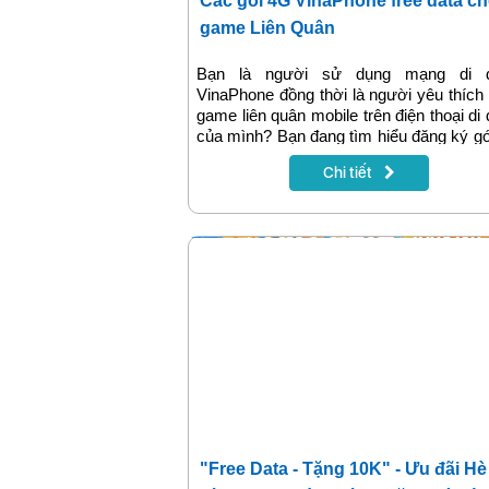
Các gói 4G VinaPhone free data ch
game Liên Quân
Bạn là người sử dụng mạng di 
VinaPhone đồng thời là người yêu thích
game liên quân mobile trên điện thoại di
của mình? Bạn đang tìm hiểu đăng ký g
VinaPhone chơi liên quân với mục đíc
Chi tiết
dụng data 4G tốc độ cao VinaPhone n
hơn, chơi game sóng khỏe hơn và tiết
chi phí hơn? Đăng ký các gói 4G free
chơi game Liên Quân sẽ là lựa chọ
tưởng, đem tới tốc độ mạng ổn định đ
có được trải nghiệm giải trí mượt mà nhấ
"Free Data - Tặng 10K" - Ưu đãi Hè