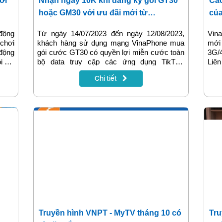
ơi
Nhận ngay 10K khi đăng ký gói GT30
Các
hoặc GM30 với ưu đãi mới từ
củ
VinaPhone
động
Từ ngày 14/07/2023 đến ngày 12/08/2023,
Vin
 chơi
khách hàng sử dụng mạng VinaPhone mua
mới 
 động
gói cước GT30 có quyền lợi miễn cước toàn
3G/
ói 4G
bộ data truy cập các ứng dụng TikTok,
Liên
h sử
YouTube, Nhaccuatui, VieON hoặc gói cước
Mob
Chi tiết
hiều
GM30 có quyền lợi miễn cước toàn bộ data
của 
 kiệm
truy cập các ứng dụng Liên quân Mobile,
thêm
 data
FreeFire, Fifa Online 4 Mobile sẽ được tham
n lý
gia chương trình tri ân “Free data – tặng 10k”.
ể bạn
Đây là chương trình mang ý nghĩa tri ân,
t.
khích lệ khách hàng gia tăng trải nghiệm ưu
đãi gói cước của nhà mạng.
Truyền hình VNPT - MyTV tháng 10 có
Tru