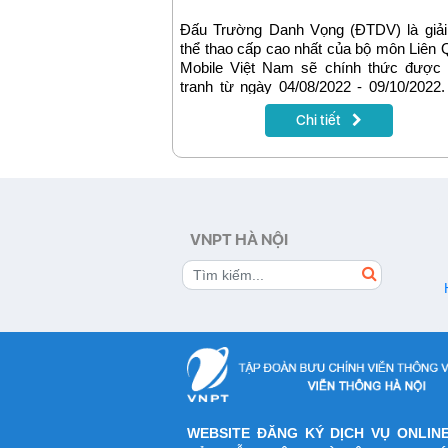
Đông 2022
Đấu Trường Danh Vọng (ĐTDV) là giải
thể thao cấp cao nhất của bộ môn Liên
Mobile Việt Nam sẽ chính thức được 
tranh từ ngày 04/08/2022 - 09/10/2022.
đấu lần này mang đến giải thưởng có tổn
Chi tiết
trị lên tới 6 tỷ đồng và là mức thưởng
đầu của một giải đấu thể thao điện tử tại
Nam. Truyền hình MyTV là đối tác phát
chính thức toàn bộ mùa giải cùng sự 
hấp dẫn diễn ra trong giải đấu.
VNPT HÀ NỘI
WEBSITE ĐĂNG KÝ DỊCH VỤ ONLIN