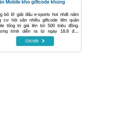
n Mobile kho giftcode khủng
 bỏ lỡ giải đấu e-sports hot nhất năm
g cơ hội săn nhiều giftcode liên quân
le tổng trị giá lên tới 500 triệu đồng.
ơng trình diễn ra từ ngày 18.8 đến
.2022 trên dịch vụ truyền hình MyTV.
Chi tiết