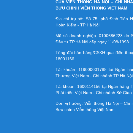
CỦA VIỄN THÔNG HÀ NỘI – CHI NH
BƯU CHÍNH VIỄN THÔNG VIỆT NAM
Địa chỉ trụ sở: Số 75, phố Đinh Tiên
Hoàn Kiếm - TP Hà Nội.
Mã số doanh nghiệp:
0100686223
do S
Đầu tư TP.Hà Nội cấp ngày 11/08/1998
Tổng đài bán hàng/CSKH qua điện tho
18001166
Tài khoản:
119000001788
tại Ngân h
Thương Việt Nam - Chi nhánh TP Hà Nội
Tài khoản:
1600114156
tại Ngân hàng 
Phát triển Việt Nam - Chi nhánh Sở Giao 
Đơn vị hưởng: Viễn thông Hà Nội – Chi
Bưu chính Viễn thông Việt Nam