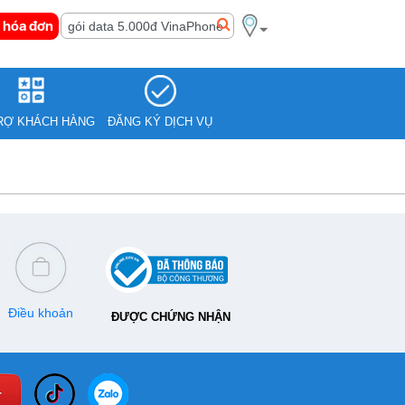
 hóa đơn
RỢ KHÁCH HÀNG
ĐĂNG KÝ DỊCH VỤ
Điều khoản
ĐƯỢC CHỨNG NHẬN