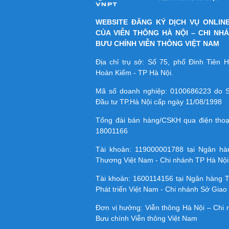
WEBSITE ĐĂNG KÝ DỊCH VỤ ONLIN
CỦA VIỄN THÔNG HÀ NỘI – CHI NH
BƯU CHÍNH VIỄN THÔNG VIỆT NAM
Địa chỉ trụ sở: Số 75, phố Đinh Tiên
Hoàn Kiếm - TP Hà Nội.
Mã số doanh nghiệp:
0100686223
do S
Đầu tư TP.Hà Nội cấp ngày 11/08/1998
Tổng đài bán hàng/CSKH qua điện tho
18001166
Tài khoản:
119000001788
tại Ngân h
Thương Việt Nam - Chi nhánh TP Hà Nội
Tài khoản:
1600114156
tại Ngân hàng 
Phát triển Việt Nam - Chi nhánh Sở Giao 
Đơn vị hưởng: Viễn thông Hà Nội – Chi
Bưu chính Viễn thông Việt Nam