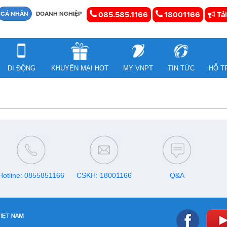
CÁ NHÂN
DOANH NGHIỆP
085.585.1166
18001166
Tải
DI ĐỘNG
KHUYẾN MẠI HOT
MY VNPT
TIN TỨC
HỖ T
Hotline: 0855851166
CSKH: 18001166
Q&A