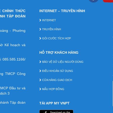
E CHÍNH THỨC
INTERNET – TRUYỀN HÌNH
ÁNH TẬP ĐOÀN
INTERNET
TRUYỀN HÌNH
 Hoàng - Phường
GÓI CƯỚC TÍCH HỢP
ở Kế hoạch và
HỖ TRỢ KHÁCH HÀNG
ại
085.585.1166/
BẢO VỆ DỮ LIỆU NGƯỜI DÙNG
ĐIỀU KHOẢN SỬ DỤNG
àng TMCP Công
CỬA HÀNG GIAO DỊCH
TMCP Ðầu tư và
MẪU HỢP ĐỒNG
dịch 3
 nhánh Tập đoàn
TẢI APP MY VNPT