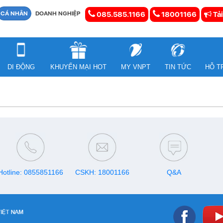
CÁ NHÂN
DOANH NGHIỆP
085.585.1166
18001166
Tải
DI ĐỘNG
KHUYẾN MẠI HOT
MY VNPT
TIN TỨC
HỖ T
Hotline: 0855851166
CSKH: 18001166
Q&A