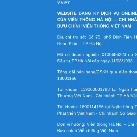
WEBSITE ĐĂNG KÝ DỊCH VỤ ONLIN
CỦA VIỄN THÔNG HÀ NỘI – CHI NH
BƯU CHÍNH VIỄN THÔNG VIỆT NAM
Địa chỉ trụ sở: Số 75, phố Đinh Tiên
Hoàn Kiếm - TP Hà Nội.
Mã số doanh nghiệp:
0100686223
do S
Đầu tư TP.Hà Nội cấp ngày 11/08/1998
Tổng đài bán hàng/CSKH qua điện tho
18001166
Tài khoản:
119000001788
tại Ngân h
Thương Việt Nam - Chi nhánh TP Hà Nội
Tài khoản:
1600114156
tại Ngân hàng 
Phát triển Việt Nam - Chi nhánh Sở Giao 
Đơn vị hưởng: Viễn thông Hà Nội – Chi
Bưu chính Viễn thông Việt Nam