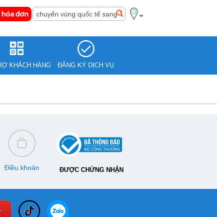
 hóa đơn
RỢ KHÁCH HÀNG
ĐĂNG KÝ DỊCH VỤ
Điều khoản
ĐƯỢC CHỨNG NHẬN