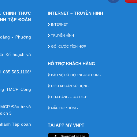
E CHÍNH THỨC
INTERNET – TRUYỀN HÌNH
ÁNH TẬP ĐOÀN
INTERNET
TRUYỀN HÌNH
 Hoàng - Phường
GÓI CƯỚC TÍCH HỢP
ở Kế hoạch và
HỖ TRỢ KHÁCH HÀNG
ại
085.585.1166/
BẢO VỆ DỮ LIỆU NGƯỜI DÙNG
ĐIỀU KHOẢN SỬ DỤNG
àng TMCP Công
CỬA HÀNG GIAO DỊCH
TMCP Ðầu tư và
MẪU HỢP ĐỒNG
dịch 3
 nhánh Tập đoàn
TẢI APP MY VNPT