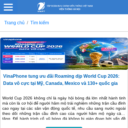
Trang chủ
Tìm kiếm
VinaPhone tung ưu đãi Roaming dịp World Cup 2026:
Data vô cực tại Mỹ, Canada, Mexico và 130+ quốc gia
World Cup 2026 không chỉ là ngày hội bóng đá lớn nhất hành tinh
mà còn là cơ hội để người hâm mộ trải nghiệm những trận cầu đỉnh
cao ngay tại các sân vận động quốc tế, nhu cầu sang nước ngoài
theo dõi những trận cầu đỉnh cao của người hâm mộ ngày càng
tăng. Để hành trình cổ vũ bóng đá không bị gián đoạn bởi vấn đề
kết nối, VinaPhone chính thức triển khai chuỗi gói cước Chuyển