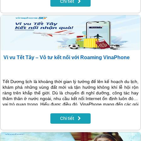
Chi tiết
lượng hàng đầu.
Vi vu Tết Tây – Vô tư kết nối với Roaming VinaPhone
Tết Dương lịch là khoảng thời gian lý tưởng để lên kế hoạch du lịch,
khám phá những vùng đất mới và tận hưởng không khí lễ hội rộn
ràng trên khắp thế giới. Dù là chuyến đi nghỉ dưỡng, công tác hay
thăm thân ở nước ngoài, nhu cầu kết nối Internet ổn định luôn đóng
vai trò quan trọng. Hiểu được điều đó, VinaPhone mang đến các gói
cước Roaming quốc tế linh hoạt, dung lượng data lớn, chi phí tối
ưu, giúp khách hàng an tâm kết nối mọi lúc, mọi nơi trong suốt hành
Chi tiết
trình.