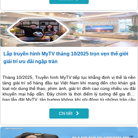
nội dung không giới hạn mà vẫn tiết kiệm chi phí.
Lắp truyền hình MyTV tháng 10/2025 trọn vẹn thế giới
giải trí ưu đãi ngập tràn
Tháng 10/2025, Truyền hình MyTV tiếp tục khẳng định vị thế là nền
tảng giải trí số hàng đầu tại Việt Nam khi mang đến cho khán giả
loạt nội dung thể thao, phim ảnh, giải trí đỉnh cao cùng nhiều ưu đãi
khuyến mại hấp dẫn. Đây chính là thời điểm lý tưởng để gia đình
bạn lắp đặt MyTV, tận hưởng không khí sôi động từ những trận cầu
quốc tế, những bộ phim đình đám cho đến các gameshow giải trí
hấp dẫn – tất cả gói gọn trong một dịch vụ duy nhất.
Chi tiết