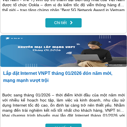
được tổ chức Ookla – đơn vị đo kiểm tốc độ viễn thông hàng đầu
thế giới – trao tặng chứng nhận “Best 5G Network Award in Vietnam
and SEA”- nhà mạng 5G tốt nhất tại Việt Nam và khu vực Đông
Nam Á.
Chi tiết
Lắp đặt Internet VNPT tháng 01/2026 đón năm mới,
mạng mạnh vượt trội
Bước sang tháng 01/2026 – thời điểm khởi đầu của một năm mới
với nhiều kế hoạch học tập, làm việc và kinh doanh, nhu cầu sử
dụng Internet tốc độ cao, ổn định lại càng trở nên thiết yếu. Nhằm
mang đến trải nghiệm kết nối tốt nhất cho khách hàng, VNPT triển
khai chương trình khuyến mại lắp đặt Internet tháng 01/2026 với
nhiều ưu đãi hấp dẫn về cước phí, thiết bị và dịch vụ đi kèm, giúp
khách hàng tiết kiệm chi phí mà vẫn tận hưởng đường truyền chất