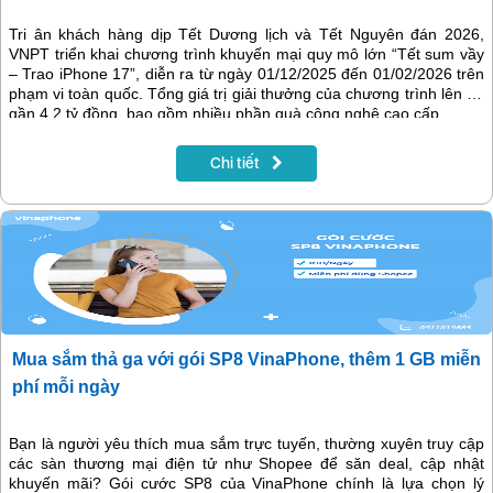
Tri ân khách hàng dịp Tết Dương lịch và Tết Nguyên đán 2026,
VNPT triển khai chương trình khuyến mại quy mô lớn “Tết sum vầy
– Trao iPhone 17”, diễn ra từ ngày 01/12/2025 đến 01/02/2026 trên
phạm vi toàn quốc. Tổng giá trị giải thưởng của chương trình lên tới
gần 4,2 tỷ đồng, bao gồm nhiều phần quà công nghệ cao cấp.
Chi tiết
Mua sắm thả ga với gói SP8 VinaPhone, thêm 1 GB miễn
phí mỗi ngày
Bạn là người yêu thích mua sắm trực tuyến, thường xuyên truy cập
các sàn thương mại điện tử như Shopee để săn deal, cập nhật
khuyến mãi? Gói cước SP8 của VinaPhone chính là lựa chọn lý