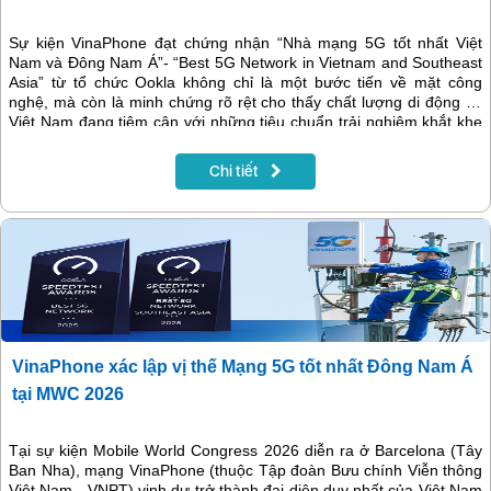
Sự kiện VinaPhone đạt chứng nhận “Nhà mạng 5G tốt nhất Việt
Nam và Đông Nam Á”- “Best 5G Network in Vietnam and Southeast
Asia” từ tổ chức Ookla không chỉ là một bước tiến về mặt công
nghệ, mà còn là minh chứng rõ rệt cho thấy chất lượng di động tại
Việt Nam đang tiệm cận với những tiêu chuẩn trải nghiệm khắt khe
của thế giới.
Chi tiết
VinaPhone xác lập vị thế Mạng 5G tốt nhất Đông Nam Á
tại MWC 2026
Tại sự kiện Mobile World Congress 2026 diễn ra ở Barcelona (Tây
Ban Nha), mạng VinaPhone (thuộc Tập đoàn Bưu chính Viễn thông
Việt Nam - VNPT) vinh dự trở thành đại diện duy nhất của Việt Nam