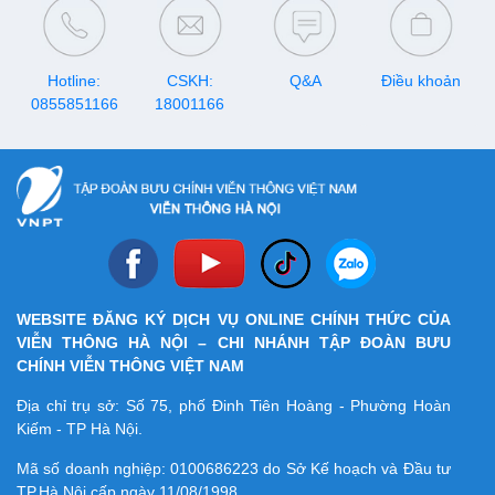
Hotline:
CSKH:
Q&A
Điều khoản
0855851166
18001166
WEBSITE ĐĂNG KÝ DỊCH VỤ ONLINE CHÍNH THỨC CỦA
VIỄN THÔNG HÀ NỘI – CHI NHÁNH TẬP ĐOÀN BƯU
CHÍNH VIỄN THÔNG VIỆT NAM
Địa chỉ trụ sở: Số 75, phố Đinh Tiên Hoàng - Phường Hoàn
Kiếm - TP Hà Nội.
Mã số doanh nghiệp:
0100686223
do Sở Kế hoạch và Đầu tư
TP.Hà Nội cấp ngày 11/08/1998