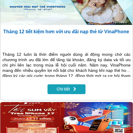
Tháng 12 tiết kiệm hơn với ưu đãi nạp thẻ từ VinaPhone
Tháng 12 luôn là thời điểm người dùng di động mong chờ các
chương trình ưu đãi lớn để tăng tài khoản, đăng ký data và tối ưu
chi phí liên lạc trong mùa lễ hội cuối năm. Năm nay, VinaPhone
mang đến nhiều quyền lợi nổi bật cho khách hàng khi nạp thẻ hoặc
đăng ký các gói cước trong tháng 12, đồng thời mở ra cơ hội tham
gia chương trình khuyến mại “Tết sum vầy – Trao iPhone 17” với
hàng loạt giải thưởng giá trị.
Chi tiết