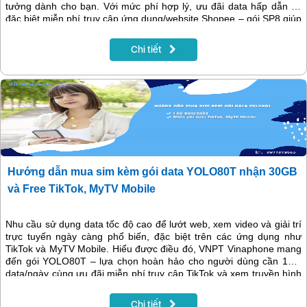
tưởng dành cho bạn. Với mức phí hợp lý, ưu đãi data hấp dẫn và
đặc biệt miễn phí truy cập ứng dụng/website Shopee – gói SP8 giúp
bạn lướt web, đặt hàng, theo dõi giỏ hàng… mà không lo cạn dung
lượng.
Chi tiết
Hướng dẫn mua sim kèm gói data YOLO80T nhận 30GB
và Free TikTok, MyTV Mobile
Nhu cầu sử dụng data tốc độ cao để lướt web, xem video và giải trí
trực tuyến ngày càng phổ biến, đặc biệt trên các ứng dụng như
TikTok và MyTV Mobile. Hiểu được điều đó, VNPT Vinaphone mang
đến gói YOLO80T – lựa chọn hoàn hảo cho người dùng cần 1GB
data/ngày cùng ưu đãi miễn phí truy cập TikTok và xem truyền hình
MyTV Mobile. Chỉ với 80.000đ/tháng, bạn sẽ có ngay 30GB dung
lượng tốc độ cao để học tập, làm việc, giải trí và tận hưởng thế giới
Chi tiết