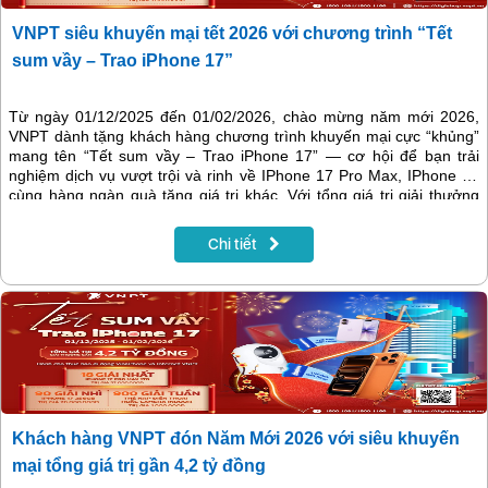
VNPT siêu khuyến mại tết 2026 với chương trình “Tết
sum vầy – Trao iPhone 17”
Từ ngày 01/12/2025 đến 01/02/2026, chào mừng năm mới 2026,
VNPT dành tặng khách hàng chương trình khuyến mại cực “khủng”
mang tên “Tết sum vầy – Trao iPhone 17” — cơ hội để bạn trải
nghiệm dịch vụ vượt trội và rinh về IPhone 17 Pro Max, IPhone 17
cùng hàng ngàn quà tặng giá trị khác. Với tổng giá trị giải thưởng
lên tới gần 4,2 tỷ đồng, đây là dịp bạn không nên bỏ lỡ.
Chi tiết
Khách hàng VNPT đón Năm Mới 2026 với siêu khuyến
mại tổng giá trị gần 4,2 tỷ đồng