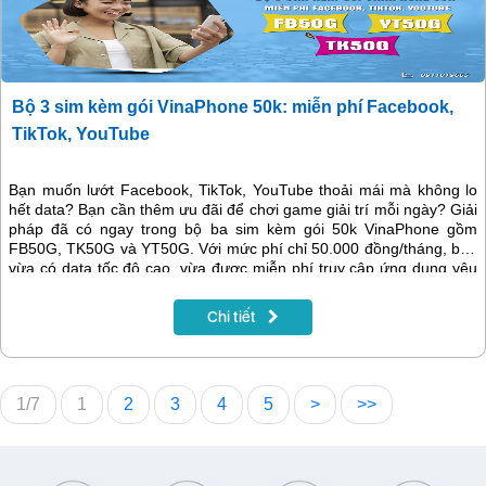
Bộ 3 sim kèm gói VinaPhone 50k: miễn phí Facebook,
TikTok, YouTube
Bạn muốn lướt Facebook, TikTok, YouTube thoải mái mà không lo
hết data? Bạn cần thêm ưu đãi để chơi game giải trí mỗi ngày? Giải
pháp đã có ngay trong bộ ba sim kèm gói 50k VinaPhone gồm
FB50G, TK50G và YT50G. Với mức phí chỉ 50.000 đồng/tháng, bạn
vừa có data tốc độ cao, vừa được miễn phí truy cập ứng dụng yêu
thích, lại còn thêm quà tặng Cloudgaming để trải nghiệm game
online thú vị hơn.
Chi tiết
1/7
1
2
3
4
5
>
>>