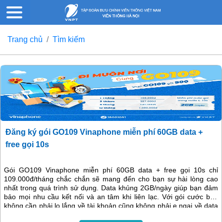
Trang chủ
Tìm kiếm
Đăng ký gói GO109 Vinaphone miễn phí 60GB data +
free gọi 10s
Gói GO109 Vinaphone miễn phí 60GB data + free gọi 10s chỉ
109.000đ/tháng chắc chắn sẽ mang đến cho bạn sự hài lòng cao
nhất trong quá trình sử dụng. Data khủng 2GB/ngày giúp bạn đảm
bảo mọi nhu cầu kết nối và an tâm khi liên lạc. Với gói cước bạn
không cần phải lo lắng về tài khoản cũng không phải e ngại về data
cũng như tốc độ truy cập. Đăng ký và tận hưởng ngay nào!