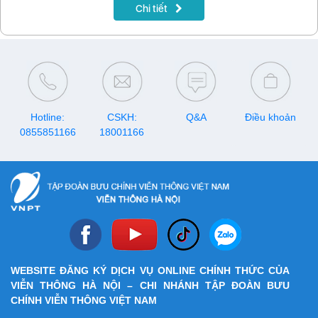
Chi tiết
Hotline:
CSKH:
Q&A
Điều khoản
0855851166
18001166
WEBSITE ĐĂNG KÝ DỊCH VỤ ONLINE CHÍNH THỨC CỦA
VIỄN THÔNG HÀ NỘI – CHI NHÁNH TẬP ĐOÀN BƯU
CHÍNH VIỄN THÔNG VIỆT NAM